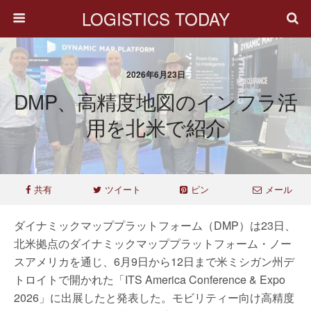
LOGISTICS TODAY
2026年6月23日
DMP、高精度地図のインフラ活
用を北米で紹介
共有
ツイート
ピン
メール
ダイナミックマッププラットフォーム（DMP）は23日、
北米拠点のダイナミックマッププラットフォーム・ノー
スアメリカを通じ、6月9日から12日まで米ミシガン州デ
トロイトで開かれた「ITS America Conference & Expo
2026」に出展したと発表した。モビリティー向け高精度