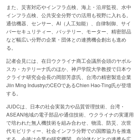
また、災害対応やインフラ点検、海上・沿岸監視、水中
インフラ点検、公共安全分野での活用も視野に入れる。
通信機器、センサー、AI（人工知能）、自律制御、サイ
バーセキュリティー、バッテリー、モーター、精密部品
など幅広い分野の企業・団体との連携機会創出も進め
る。
記者会見には、在日ウクライナ商工会議所会頭のヤボル
スカ・カテリーナ氏のほか、神戸学院大学教授で日本ウ
クライナ研究会会長の岡部芳彦氏、台湾の精密製造企業
Jiin Ming IndustryのCEOであるChien Hao-Ting氏が登壇
する。
JUDCは、日本の社会実装力や品質管理技術、台湾・
ASEAN地域の電子部品や通信技術、ウクライナの実運用
で培われた無人機技術を組み合わせ、物流、防災、次世
代モビリティー、社会インフラ分野での国際協力を推進
する。今後は企業や研究機関、自治体などとの連携を広