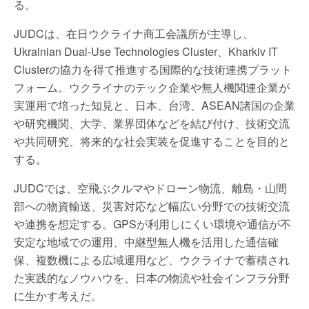
る。
JUDCは、在日ウクライナ商工会議所が主導し、
Ukrainian Dual-Use Technologies Cluster、Kharkiv IT
Clusterの協力を得て推進する国際的な技術連携プラット
フォーム。ウクライナのテック企業や無人機関連企業が
実運用で培った知見と、日本、台湾、ASEAN諸国の企業
や研究機関、大学、業界団体などを結び付け、技術交流
や共同研究、将来的な社会実装を促進することを目的と
する。
JUDCでは、空飛ぶクルマやドローン物流、離島・山間
部への物資輸送、災害対応など幅広い分野での技術交流
や連携を想定する。GPSが利用しにくい環境や通信が不
安定な地域での運用、中継型無人機を活用した通信確
保、複数機による広域運用など、ウクライナで蓄積され
た実践的なノウハウを、日本の物流や社会インフラ分野
に生かす考えだ。