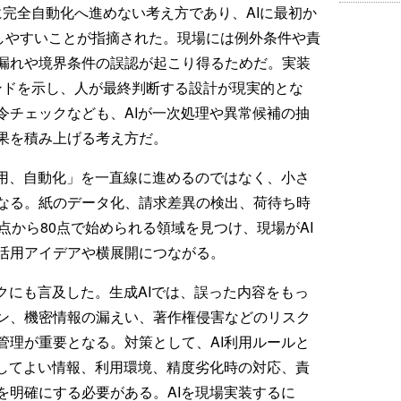
に完全自動化へ進めない考え方であり、AIに最初か
敗しやすいことが指摘された。現場には例外条件や責
漏れや境界条件の誤認が起こり得るためだ。実装
コメンドを示し、人が最終判断する設計が現実的とな
令チェックなども、AIが一次処理や異常候補の抽
果を積み上げる考え方だ。
活用、自動化」を一直線に進めるのではなく、小さ
なる。紙のデータ化、請求差異の検出、荷待ち時
点から80点で始められる領域を見つけ、現場がAI
活用アイデアや横展開につながる。
クにも言及した。生成AIでは、誤った内容をもっ
ン、機密情報の漏えい、著作権侵害などのリスク
管理が重要となる。対策として、AI利用ルールと
力してよい情報、利用環境、精度劣化時の対応、責
を明確にする必要がある。AIを現場実装するに