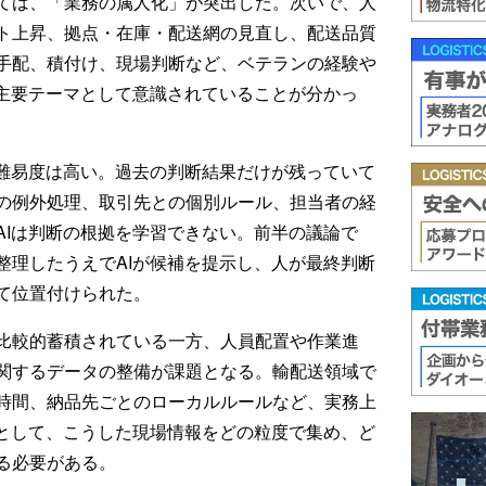
ては、「業務の属人化」が突出した。次いで、人
ト上昇、拠点・在庫・配送網の見直し、配送品質
手配、積付け、現場判断など、ベテランの経験や
の主要テーマとして意識されていることが分かっ
の難易度は高い。過去の判断結果だけが残っていて
の例外処理、取引先との個別ルール、担当者の経
AIは判断の根拠を学習できない。前半の議論で
整理したうえでAIが候補を提示し、人が最終判断
て位置付けられた。
比較的蓄積されている一方、人員配置や作業進
関するデータの整備が課題となる。輸配送領域で
時間、納品先ごとのローカルルールなど、実務上
提として、こうした現場情報をどの粒度で集め、ど
る必要がある。