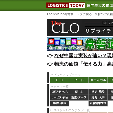
LOGISTIC
LogisticsToday総合トップに戻る
取材のご依頼
👉️
なぜ中国は実装が速い？現
👉️
物流の価値「伝える力」高
ピックアップテーマ
テーマ一覧
スペシャルコンテンツ一覧