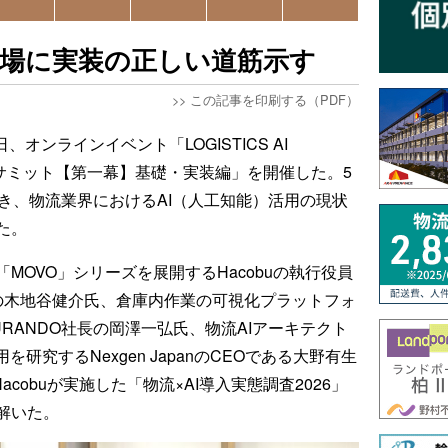
現場に実装の正しい道筋示す
>>
この記事を印刷する（PDF）
29日、オンラインイベント「LOGISTICS AI
ブン実践サミット【第一幕】基礎・実装編」を開催した。5
き、物流業界におけるAI（人工知能）活用の現状
た。
MOVO」シリーズを展開するHacobuの執行役員
o本部本部長の木地谷健介氏、倉庫内作業の可視化プラットフォ
RANDO社長の岡澤一弘氏、物流AIアーキテクト
研究するNexgen JapanのCEOである大野有生
とHacobuが実施した「物流×AI導入実態調査2026」
解いた。