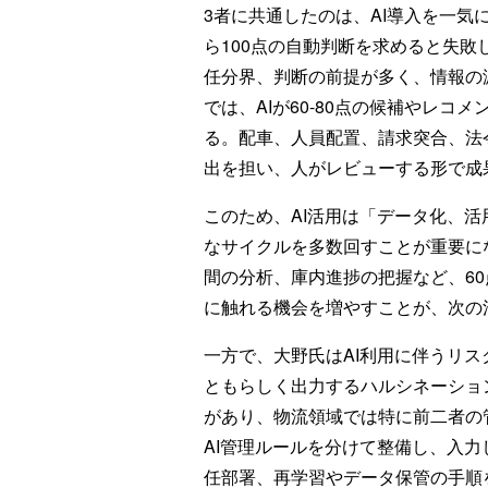
3者に共通したのは、AI導入を一気
ら100点の自動判断を求めると失
任分界、判断の前提が多く、情報の
では、AIが60-80点の候補やレ
る。配車、人員配置、請求突合、法
出を担い、人がレビューする形で成
このため、AI活用は「データ化、
なサイクルを多数回すことが重要に
間の分析、庫内進捗の把握など、60
に触れる機会を増やすことが、次の
一方で、大野氏はAI利用に伴うリス
ともらしく出力するハルシネーショ
があり、物流領域では特に前二者の
AI管理ルールを分けて整備し、入
任部署、再学習やデータ保管の手順