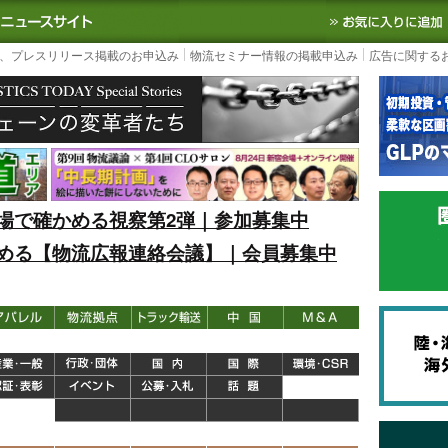
S TODAY｜国内最大の物流ニュースサイト
3PL, SCMなど国内外の最新の物流
、プレスリリース掲載のお申込み
物流セミナー情報の掲載申込み
広告に関する
場で確かめる視察第2弾｜参加募集中
める【物流広報連絡会議】｜会員募集中