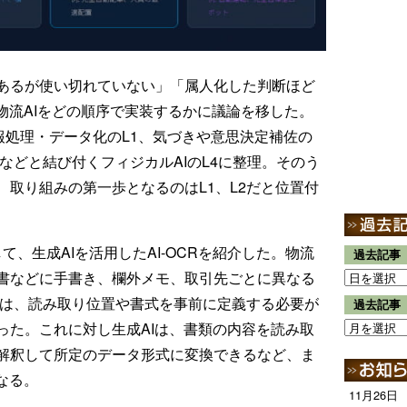
あるが使い切れていない」「属人化した判断ほど
物流AIをどの順序で実装するかに議論を移した。
用を、情報処理・データ化のL1、気づきや意思決定補佐の
トなどと結び付くフィジカルAIのL4に整理。そのう
取り組みの第一歩となるのはL1、L2だと位置付
して、生成AIを活用したAI-OCRを紹介した。物流
過去記事
書などに手書き、欄外メモ、取引先ごとに異なる
では、読み取り位置や書式を事前に定義する必要が
過去記事
った。これに対し生成AIは、書類の内容を読み取
解釈して所定のデータ形式に変換できるなど、ま
なる。
11月26日