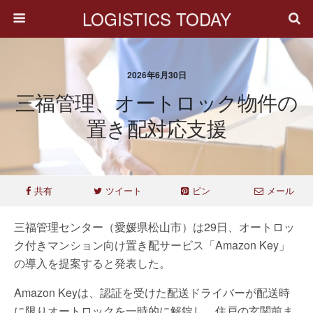
LOGISTICS TODAY
2026年6月30日
三福管理、オートロック物件の
置き配対応支援
共有
ツイート
ピン
メール
三福管理センター（愛媛県松山市）は29日、オートロッ
ク付きマンション向け置き配サービス「Amazon Key」
の導入を提案すると発表した。
Amazon Keyは、認証を受けた配送ドライバーが配送時
に限りオートロックを一時的に解錠し、住戸の玄関前ま