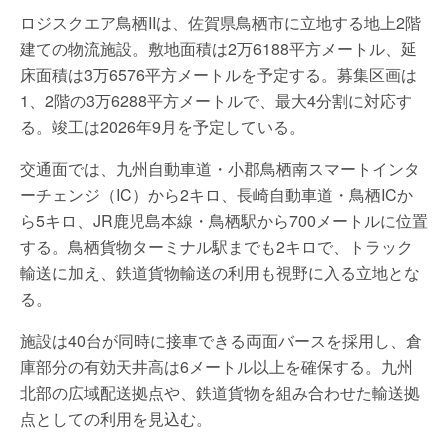
ロジスクエア鳥栖IIは、佐賀県鳥栖市に立地する地上2階
建ての物流施設。敷地面積は2万6188平方メートル、延
床面積は3万6576平方メートルを予定する。募集区画は
1、2階の3万6288平方メートルで、最大4分割に対応す
る。竣工は2026年9月を予定している。
交通面では、九州自動車道・小郡鳥栖南スマートインタ
ーチェンジ（IC）から2キロ、長崎自動車道・鳥栖ICか
ら5キロ、JR鹿児島本線・鳥栖駅から700メートルに位置
する。鳥栖貨物ターミナル駅までも2キロで、トラック
輸送に加え、鉄道貨物輸送の利用も視野に入る立地とな
る。
施設は40台が同時に接車できる両面バースを採用し、倉
庫部分の有効天井高は6メートル以上を確保する。九州
北部の広域配送拠点や、鉄道貨物を組み合わせた輸送拠
点としての利用を見込む。