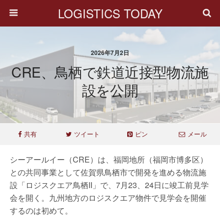
LOGISTICS TODAY
2026年7月2日
CRE、鳥栖で鉄道近接型物流施
設を公開
共有
ツイート
ピン
メール
シーアールイー（CRE）は、福岡地所（福岡市博多区）
との共同事業として佐賀県鳥栖市で開発を進める物流施
設「ロジスクエア鳥栖II」で、7月23、24日に竣工前見学
会を開く。九州地方のロジスクエア物件で見学会を開催
するのは初めて。