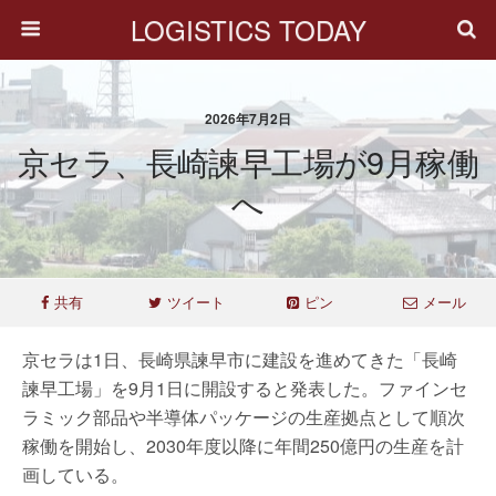
LOGISTICS TODAY
2026年7月2日
京セラ、長崎諫早工場が9月稼働
へ
共有
ツイート
ピン
メール
京セラは1日、長崎県諫早市に建設を進めてきた「長崎
諫早工場」を9月1日に開設すると発表した。ファインセ
ラミック部品や半導体パッケージの生産拠点として順次
稼働を開始し、2030年度以降に年間250億円の生産を計
画している。