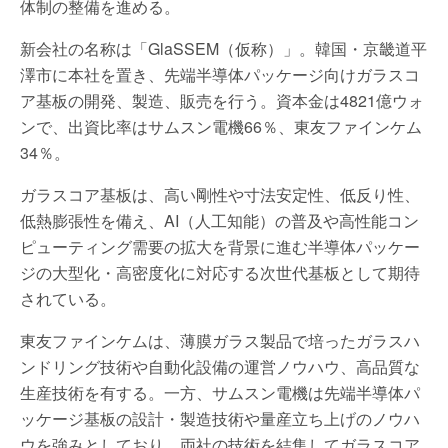
体制の整備を進める。
新会社の名称は「GlaSSEM（仮称）」。韓国・京畿道平
澤市に本社を置き、先端半導体パッケージ向けガラスコ
ア基板の開発、製造、販売を行う。資本金は4821億ウォ
ンで、出資比率はサムスン電機66％、東友ファインケム
34％。
ガラスコア基板は、高い剛性や寸法安定性、低反り性、
低熱膨張性を備え、AI（人工知能）の普及や高性能コン
ピューティング需要の拡大を背景に進む半導体パッケー
ジの大型化・高密度化に対応する次世代基板として期待
されている。
東友ファインケムは、薄膜ガラス製品で培ったガラスハ
ンドリング技術や自動化設備の運営ノウハウ、高品質な
生産技術を有する。一方、サムスン電機は先端半導体パ
ッケージ基板の設計・製造技術や量産立ち上げのノウハ
ウを強みとしており、両社の技術を結集してガラスコア