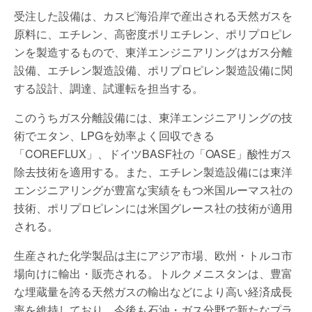
受注した設備は、カスピ海沿岸で産出される天然ガスを
原料に、エチレン、高密度ポリエチレン、ポリプロピレ
ンを製造するもので、東洋エンジニアリングはガス分離
設備、エチレン製造設備、ポリプロピレン製造設備に関
する設計、調達、試運転を担当する。
このうちガス分離設備には、東洋エンジニアリングの技
術でエタン、LPGを効率よく回収できる
「COREFLUX」、ドイツBASF社の「OASE」酸性ガス
除去技術を適用する。また、エチレン製造設備には東洋
エンジニアリングが豊富な実績をもつ米国ルーマス社の
技術、ポリプロピレンには米国グレース社の技術が適用
される。
生産された化学製品は主にアジア市場、欧州・トルコ市
場向けに輸出・販売される。トルクメニスタンは、豊富
な埋蔵量を誇る天然ガスの輸出などにより高い経済成長
率を維持しており、今後も石油・ガス分野で新たなプラ