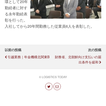
環として20年
勤続者に対す
る永年勤続表
彰を行った。
入社してから20年間勤務した従業員6人を表彰した。
以前の投稿
次の投稿
引越業務｜年金機構北関東B
財務省、北朝鮮向け支払いの届
出条件を緩和
© LOGISTICS TODAY