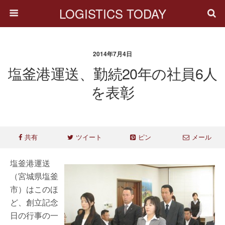
LOGISTICS TODAY
2014年7月4日
塩釜港運送、勤続20年の社員6人
を表彰
共有
ツイート
ピン
メール
塩釜港運送
（宮城県塩釜
市）はこのほ
ど、創立記念
日の行事の一