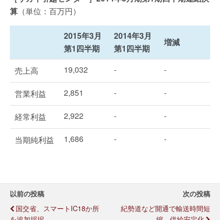
算
（単位：百万円）
2015年3月
2014年3月
増減
第1四半期
第1四半期
19,032
-
-
売上高
2,851
-
-
営業利益
2,922
-
-
経常利益
1,686
-
-
当期純利益
以前の投稿
次の投稿
国交省、スマートIC18か所
紀勢道など開通で輸送時間短
を追加採択
縮、供給安定化