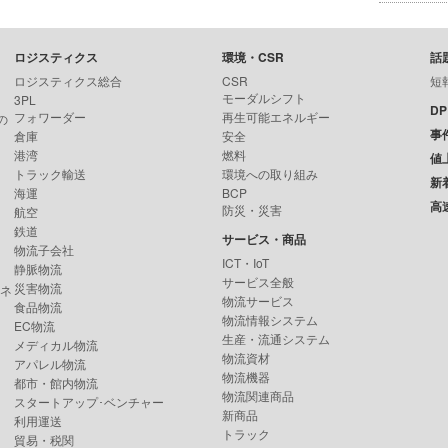
ロジスティクス
環境・CSR
話
ロジスティクス総合
CSR
短
モーダルシフト
3PL
D
フォワーダー
再生可能エネルギー
の
事
倉庫
安全
港湾
燃料
値
トラック輸送
環境への取り組み
新
海運
BCP
高
防災・災害
航空
鉄道
サービス・商品
物流子会社
ICT・IoT
静脈物流
サービス全般
災害物流
ンネ
物流サービス
食品物流
物流情報システム
EC物流
生産・流通システム
メディカル物流
物流資材
アパレル物流
物流機器
都市・館内物流
物流関連商品
スタートアップ･ベンチャー
新商品
利用運送
トラック
貿易・税関