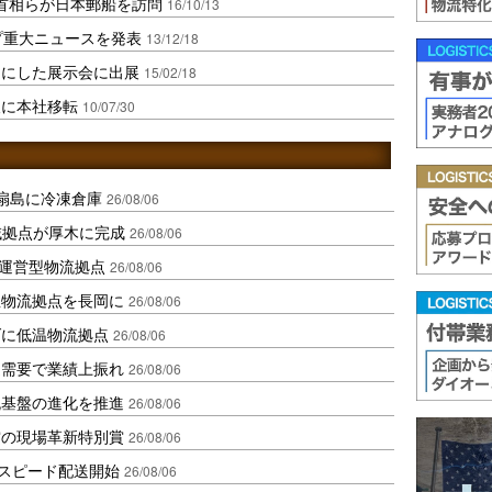
首相らが日本郵船を訪問
16/10/13
プ重大ニュースを発表
13/12/18
マにした展示会に出展
15/02/18
後に本社移転
10/07/30
扇島に冷凍倉庫
26/08/06
域拠点が厚木に完成
26/08/06
運営型物流拠点
26/08/06
温物流拠点を長岡に
26/08/06
ダに低温物流拠点
26/08/06
送需要で業績上振れ
26/08/06
流基盤の進化を推進
26/08/06
賞の現場革新特別賞
26/08/06
しスピード配送開始
26/08/06