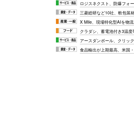
ロジスネクスト、防爆フォ
三菱総研など10社、軟包装
X Mile、現場特化型AIを
クラダシ、蓄電池付き3温度
アースダンボール、クリッ
食品輸出が上期最高、米国