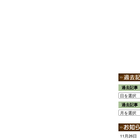
過去記事
過去記事
11月26日