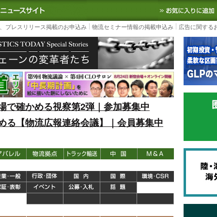
S TODAY｜国内最大の物流ニュースサイト
3PL, SCMなど国内外の最新の物流
、プレスリリース掲載のお申込み
物流セミナー情報の掲載申込み
広告に関する
場で確かめる視察第2弾｜参加募集中
める【物流広報連絡会議】｜会員募集中