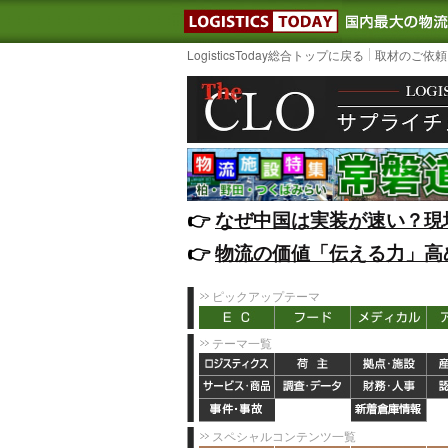
LOGISTIC
LogisticsToday総合トップに戻る
取材のご依頼
👉️
なぜ中国は実装が速い？現
👉️
物流の価値「伝える力」高
ピックアップテーマ
テーマ一覧
スペシャルコンテンツ一覧