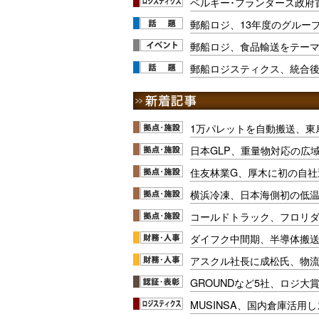
ベルギー･フランダース政府
郵船ロジ、13年度のグルー
郵船ロジ、食品輸送をテー
郵船ロジスティクス、統合
1万パレットを自動搬送、東
日本GLP、重量物対応の広
住友林業G、厚木に初の自社
横浜冷凍、日本海側初の低
コールドトラック、フロリ
ダイフク中間期、半導体搬
アスクル社長に成松氏、物
GROUNDなど5社、ロジ大
MUSINSA、国内倉庫活用