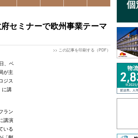
政府セミナーで欧州事業テーマ
>>
この記事を印刷する（PDF）
日、ベ
局が主
ロジス
）に講
フラン
に講演
ている
が「郵