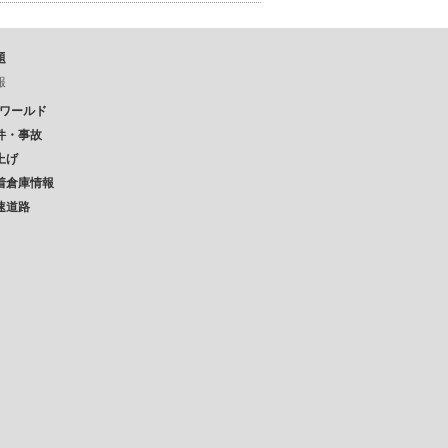
題
報
Pワールド
件・事故
上げ
着倉庫情報
速道路