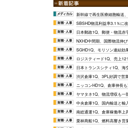
新幹線で再生医療細胞輸送
SBSHD物流利益率3.1％
日本郵政1Q、郵便・物流赤
NXHD中間期、国際物流伸び
SGHD1Q、モリソン連結効
ロジスティード1Q、売上1
日本トランスシティ1Q、海
渋沢倉庫1Q、3PL好調で営
ニッコンHD1Q、倉庫伸長
ヤマタネ1Q、物流増収も一
中央倉庫1Q、国内輸送と輸
南総通運1Q、倉庫稼働率上
栗林商船1Q、燃料高響き営