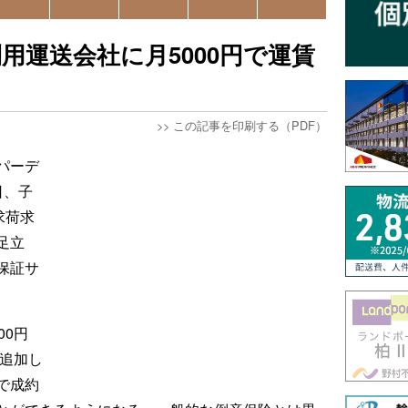
用運送会社に月5000円で運賃
>>
この記事を印刷する（PDF）
パーデ
日、子
求荷求
足立
保証サ
00円
を追加し
で成約