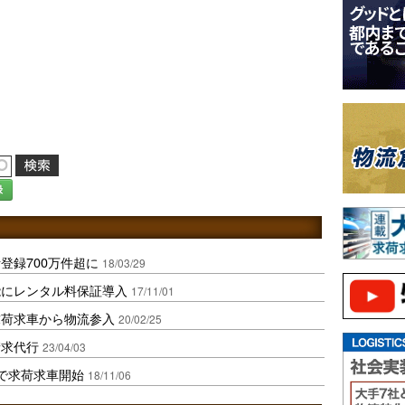
録
登録700万件超に
18/03/29
能にレンタル料保証導入
17/11/01
求荷求車から物流参入
20/02/25
請求代行
23/04/03
で求荷求車開始
18/11/06