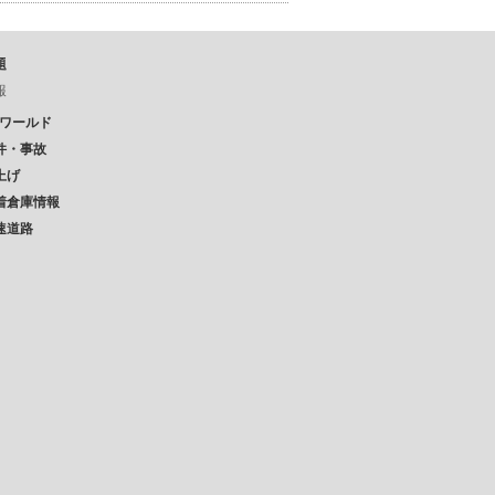
題
報
Pワールド
件・事故
上げ
着倉庫情報
速道路