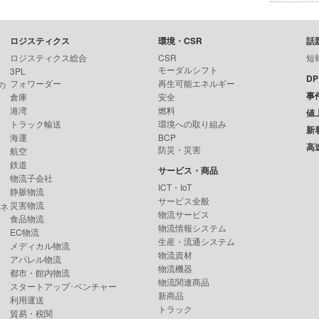
ロジスティクス
環境・CSR
話
ロジスティクス総合
CSR
短
モーダルシフト
3PL
D
フォワーダー
再生可能エネルギー
の
事
倉庫
安全
港湾
燃料
値
トラック輸送
環境への取り組み
新
海運
BCP
高
防災・災害
航空
鉄道
サービス・商品
物流子会社
ICT・IoT
静脈物流
サービス全般
災害物流
ンネ
物流サービス
食品物流
物流情報システム
EC物流
生産・流通システム
メディカル物流
物流資材
アパレル物流
物流機器
都市・館内物流
物流関連商品
スタートアップ･ベンチャー
新商品
利用運送
トラック
貿易・税関