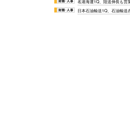
名港海運1Q、陸送伸長も営業
日本石油輸送1Q、石油輸送