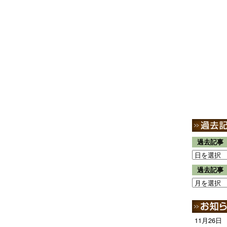
過去記事
過去記事
11月26日