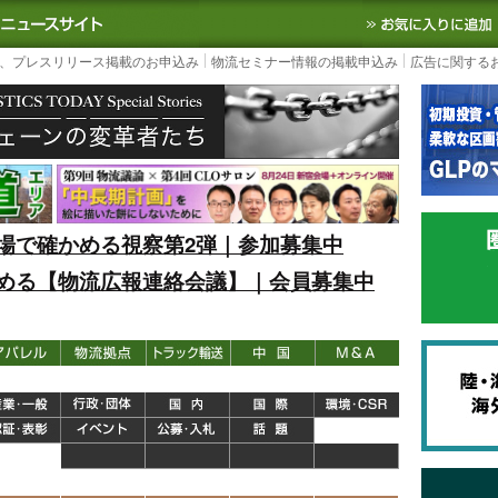
S TODAY｜国内最大の物流ニュースサイト
3PL, SCMなど国内外の最新の物流
、プレスリリース掲載のお申込み
物流セミナー情報の掲載申込み
広告に関する
場で確かめる視察第2弾｜参加募集中
める【物流広報連絡会議】｜会員募集中