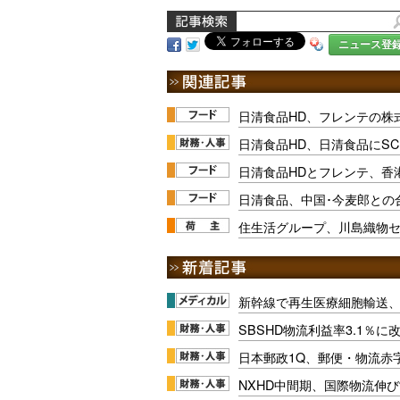
ニュース登
日清食品HD、フレンテの株
日清食品HD、日清食品にS
日清食品HDとフレンテ、香
日清食品、中国･今麦郎との
住生活グループ、川島織物
新幹線で再生医療細胞輸送
SBSHD物流利益率3.1％
日本郵政1Q、郵便・物流赤
NXHD中間期、国際物流伸び