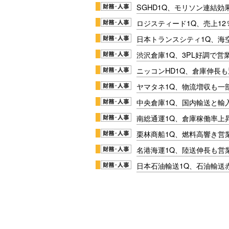
SGHD1Q、モリソン連結効
ロジスティード1Q、売上1
日本トランスシティ1Q、海
渋沢倉庫1Q、3PL好調で営
ニッコンHD1Q、倉庫伸長
ヤマタネ1Q、物流増収も一
中央倉庫1Q、国内輸送と輸
南総通運1Q、倉庫稼働率上
栗林商船1Q、燃料高響き営
名港海運1Q、陸送伸長も営業
日本石油輸送1Q、石油輸送