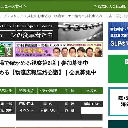
S TODAY｜国内最大の物流ニュースサイト
3PL, SCMなど国内外の最新の物流
、プレスリリース掲載のお申込み
物流セミナー情報の掲載申込み
広告に関する
場で確かめる視察第2弾｜参加募集中
める【物流広報連絡会議】｜会員募集中