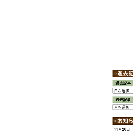
過去記事
過去記事
11月26日