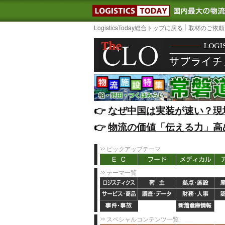
LOGISTIC
LogisticsToday総合トップに戻る
取材のご依頼
👉️
なぜ中国は実装が速い？現
👉️
物流の価値「伝える力」高
ピックアップテーマ
テーマ一覧
スペシャルコンテンツ一覧