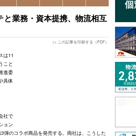
テと業務・資本提携、物流相互
>>
この記事を印刷する（PDF）
は11
うこと
推進委
や具体
。
会社で
ション
第3弾のコラボ商品を発売する。両社は、こうした