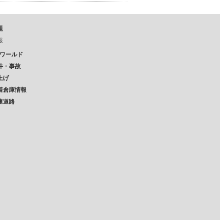
題
報
Pワールド
件・事故
上げ
着倉庫情報
速道路