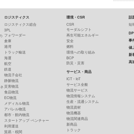
ロジスティクス
環境・CSR
話
ロジスティクス総合
CSR
短
モーダルシフト
3PL
D
フォワーダー
再生可能エネルギー
の
事
倉庫
安全
港湾
燃料
値
トラック輸送
環境への取り組み
新
海運
BCP
高
防災・災害
航空
鉄道
サービス・商品
物流子会社
ICT・IoT
静脈物流
サービス全般
災害物流
ンネ
物流サービス
食品物流
物流情報システム
EC物流
生産・流通システム
メディカル物流
物流資材
アパレル物流
物流機器
都市・館内物流
物流関連商品
スタートアップ･ベンチャー
新商品
利用運送
トラック
貿易・税関