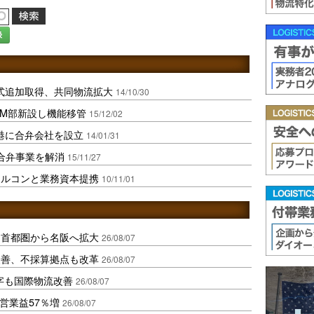
録
式追加取得、共同物流拡大
14/10/30
CM部新設し機能移管
15/12/02
港に合弁会社を設立
14/01/31
合弁事業を解消
15/11/27
セルコンと業務資本提携
10/11/01
、首都圏から名阪へ拡大
26/08/07
に改善、不採算拠点も改革
26/08/07
字も国際物流改善
26/08/07
営業益57％増
26/08/07