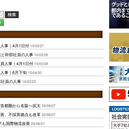
録
人事｜4月1日付
15/03/27
員と幹部社員の人事
16/02/26
員人事｜4月1日付
15/02/26
人事｜6月下旬
15/04/30
部社員の人事
16/02/22
、首都圏から名阪へ拡大
26/08/07
に改善、不採算拠点も改革
26/08/07
字も国際物流改善
26/08/07