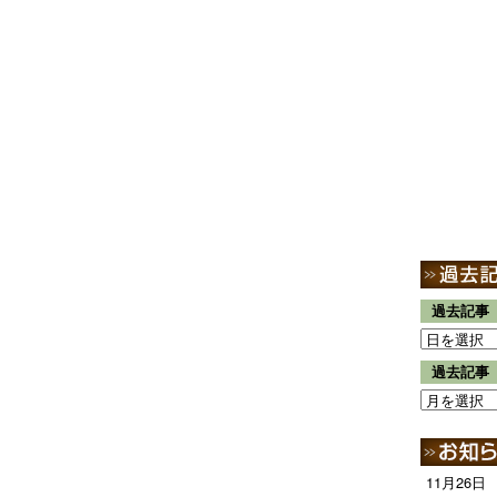
過去記事
過去記事
11月26日