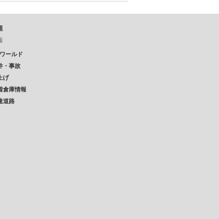
題
報
Pワールド
件・事故
上げ
着倉庫情報
速道路