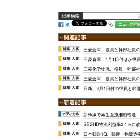
ニュース登
三菱倉庫、役員と幹部社員の
三菱倉庫、4月1日付ほか役
三菱化学物流、役員・幹部社
三菱倉庫、役員と幹部社員の
日新、4月1日付の役員と幹
新幹線で再生医療細胞輸送
SBSHD物流利益率3.1％
日本郵政1Q、郵便・物流赤