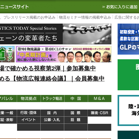
S TODAY｜国内最大の物流ニュースサイト
3PL, SCMなど国内外の最新の物流
、プレスリリース掲載のお申込み
物流セミナー情報の掲載申込み
広告に関する
場で確かめる視察第2弾｜参加募集中
める【物流広報連絡会議】｜会員募集中