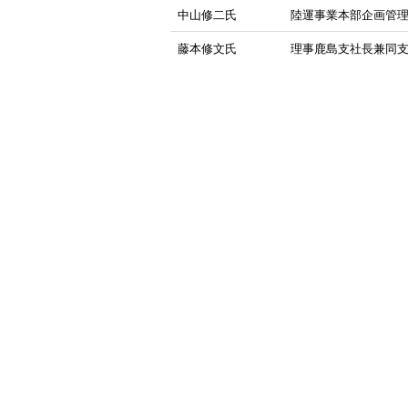
中山修二氏
陸運事業本部企画管
藤本修文氏
理事鹿島支社長兼同