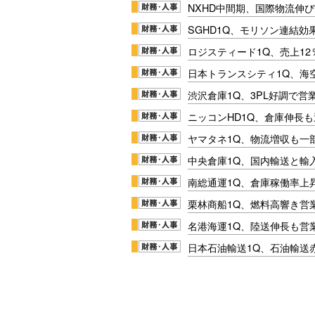
NXHD中間期、国際物流伸び
SGHD1Q、モリソン連結効
ロジスティード1Q、売上1
日本トランスシティ1Q、海
渋沢倉庫1Q、3PL好調で営
ニッコンHD1Q、倉庫伸長
ヤマタネ1Q、物流増収も一
中央倉庫1Q、国内輸送と輸
南総通運1Q、倉庫稼働率上
栗林商船1Q、燃料高響き営
名港海運1Q、陸送伸長も営業
日本石油輸送1Q、石油輸送