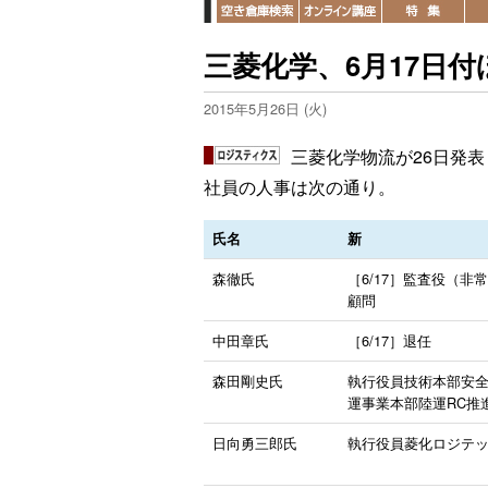
三菱化学、6月17日
2015年5月26日 (火)
三菱化学物流が26日発表
社員の人事は次の通り。
氏名
新
森徹氏
［6/17］監査役（非
顧問
中田章氏
［6/17］退任
森田剛史氏
執行役員技術本部安全
運事業本部陸運RC推
日向勇三郎氏
執行役員菱化ロジテ