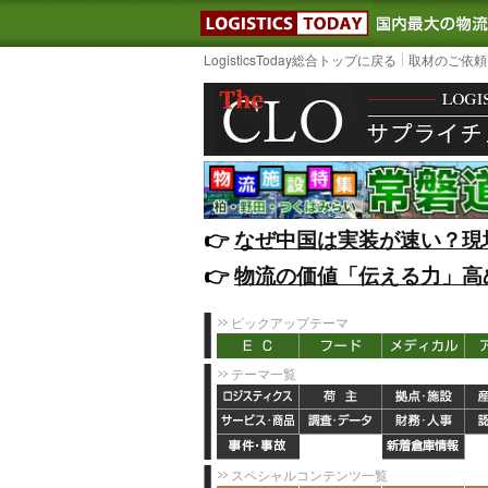
LOGISTIC
LogisticsToday総合トップに戻る
取材のご依頼
👉️
なぜ中国は実装が速い？現
👉️
物流の価値「伝える力」高
ピックアップテーマ
テーマ一覧
スペシャルコンテンツ一覧