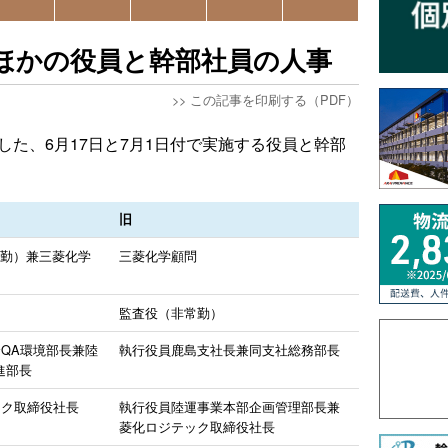
付ほかの役員と幹部社員の人事
>>
この記事を印刷する（PDF）
した、6月17日と7月1日付で実施する役員と幹部
旧
常勤）兼三菱化学
三菱化学顧問
監査役（非常勤）
QA環境部長兼陸
執行役員鹿島支社長兼同支社総務部長
進部長
ック取締役社長
執行役員陸運事業本部企画管理部長兼
菱化ロジテック取締役社長