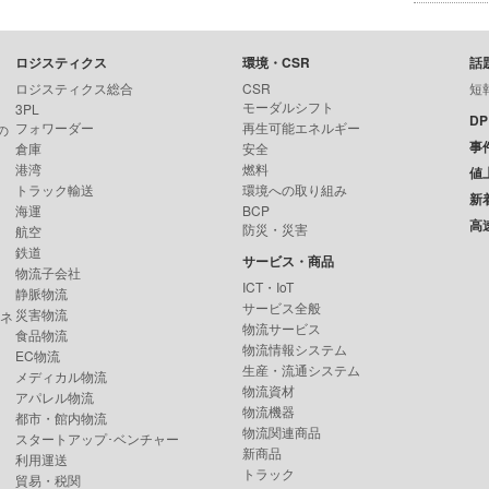
ロジスティクス
環境・CSR
話
ロジスティクス総合
CSR
短
モーダルシフト
3PL
D
フォワーダー
再生可能エネルギー
の
事
倉庫
安全
港湾
燃料
値
トラック輸送
環境への取り組み
新
海運
BCP
高
防災・災害
航空
鉄道
サービス・商品
物流子会社
ICT・IoT
静脈物流
サービス全般
災害物流
ンネ
物流サービス
食品物流
物流情報システム
EC物流
生産・流通システム
メディカル物流
物流資材
アパレル物流
物流機器
都市・館内物流
物流関連商品
スタートアップ･ベンチャー
新商品
利用運送
トラック
貿易・税関