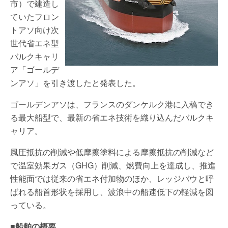
市）で建造し
ていたフロン
トアソ向け次
世代省エネ型
バルクキャリ
ア「ゴールデ
ンアソ」を引き渡したと発表した。
ゴールデンアソは、フランスのダンケルク港に入稿でき
る最大船型で、最新の省エネ技術を織り込んだバルクキ
ャリア。
風圧抵抗の削減や低摩擦塗料による摩擦抵抗の削減など
で温室効果ガス（GHG）削減、燃費向上を達成し、推進
性能面では従来の省エネ付加物のほか、レッジバウと呼
ばれる船首形状を採用し、波浪中の船速低下の軽減を図
っている。
■船舶の概要