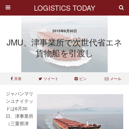
LOGISTICS TODAY
2015年6月30日
JMU、津事業所で次世代省エネ
貨物船を引渡し
共有
ツイート
ピン
メール
ジャパンマリ
ンユナイテッ
ドは6月30
日、津事業所
（三重県津