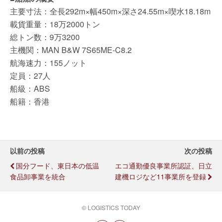
主要寸法：全長292m×幅450m×深さ24.55m×喫水18.18m
載貨重量：18万2000トン
総トン数：9万3200
主機関：MAN B&W 7S65ME-C8.2
航海速力：155ノット
定員：27人
船級：ABS
船籍：香港
以前の投稿
次の投稿
国分フード、東日本の低温
エコ通勤優良事業所認証、日立
食品卸事業を統合
建機ロジなど11事業所を登録
© LOGISTICS TODAY