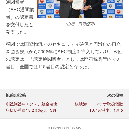
通関業者
（AEO通関業
者）の認定書
を交付したと
（出所：門司税関）
発表した。
税関では国際物流でのセキュリティ確保と円滑化の両立
を図る観点から2006年にAEO制度を導入しており、今回
の認定は、「認定通関業者」としては門司税関管内で8
者目、全国では118者目の認定となった。
以前の投稿
次の投稿
阪急阪神エクス、航空輸出
横浜港、コンテナ取扱個数
取扱い重量13.2％減少、3月
10.7％減少、1月
© LOGISTICS TODAY