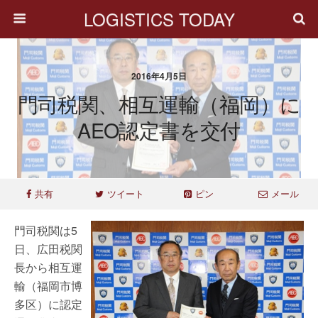
LOGISTICS TODAY
2016年4月5日
門司税関、相互運輸（福岡）に
AEO認定書を交付
共有
ツイート
ピン
メール
門司税関は5
日、広田税関
長から相互運
輸（福岡市博
多区）に認定