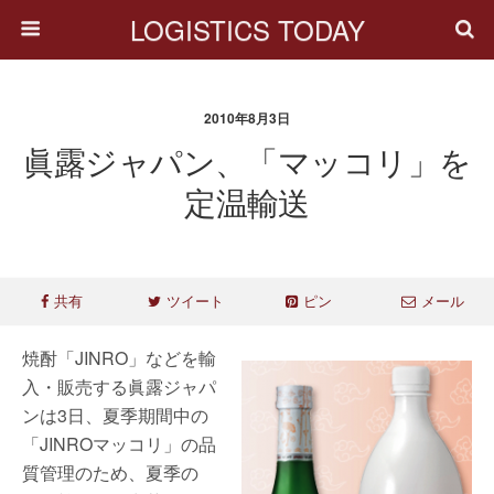
LOGISTICS TODAY
2010年8月3日
眞露ジャパン、「マッコリ」を
定温輸送
共有
ツイート
ピン
メール
焼酎「JINRO」などを輸
入・販売する眞露ジャパ
ンは3日、夏季期間中の
「JINROマッコリ」の品
質管理のため、夏季の