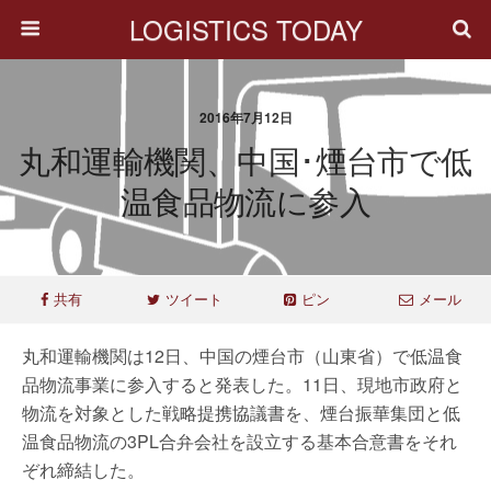
LOGISTICS TODAY
2016年7月12日
丸和運輸機関、中国･煙台市で低
温食品物流に参入
共有
ツイート
ピン
メール
丸和運輸機関は12日、中国の煙台市（山東省）で低温食
品物流事業に参入すると発表した。11日、現地市政府と
物流を対象とした戦略提携協議書を、煙台振華集団と低
温食品物流の3PL合弁会社を設立する基本合意書をそれ
ぞれ締結した。