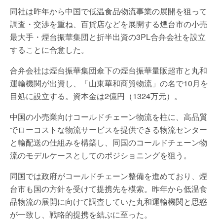
同社は昨年から中国で低温食品物流事業の展開を狙って
調査・交渉を重ね、百貨店などを展開する煙台市の小売
最大手・煙台振華集団と折半出資の3PL合弁会社を設立
することに合意した。
合弁会社は煙台振華集団傘下の煙台振華量販超市と丸和
運輸機関が出資し、「山東華和商貿物流」の名で10月を
目処に設立する。資本金は2億円（1324万元）。
中国の小売業向けコールドチェーン物流を柱に、高品質
でローコストな物流サービスを提供できる物流センター
と輸配送の仕組みを構築し、同国のコールドチェーン物
流のモデルケースとしてのポジショニングを狙う。
同国では政府がコールドチェーン整備を進めており、煙
台市も国の方針を受けて提携先を模索。昨年から低温食
品物流の展開に向けて調査していた丸和運輸機関と思惑
が一致し、戦略的提携を結ぶに至った。