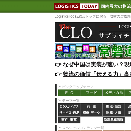
LOGISTIC
LogisticsToday総合トップに戻る
取材のご依頼
👉️
なぜ中国は実装が速い？現
👉️
物流の価値「伝える力」高
ピックアップテーマ
テーマ一覧
スペシャルコンテンツ一覧