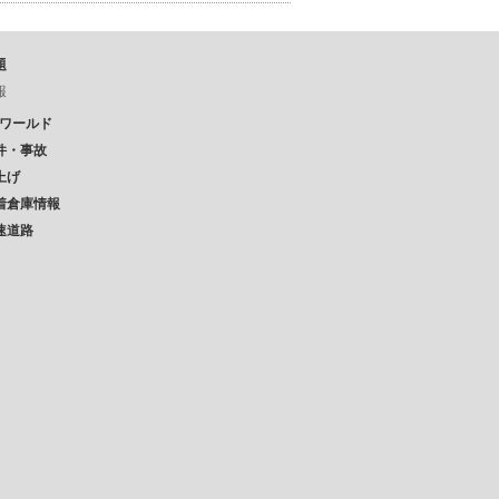
題
報
Pワールド
件・事故
上げ
着倉庫情報
速道路