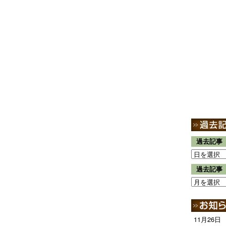
過去記事
過去記事
11月26日