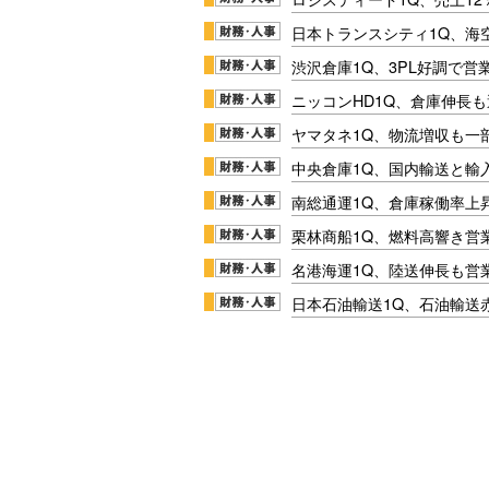
日本トランスシティ1Q、海
渋沢倉庫1Q、3PL好調で営
ニッコンHD1Q、倉庫伸長
ヤマタネ1Q、物流増収も一
中央倉庫1Q、国内輸送と輸
南総通運1Q、倉庫稼働率上
栗林商船1Q、燃料高響き営
名港海運1Q、陸送伸長も営業
日本石油輸送1Q、石油輸送