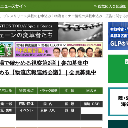
S TODAY｜国内最大の物流ニュースサイト
3PL, SCMなど国内外の最新の物流
、プレスリリース掲載のお申込み
物流セミナー情報の掲載申込み
広告に関する
場で確かめる視察第2弾｜参加募集中
める【物流広報連絡会議】｜会員募集中