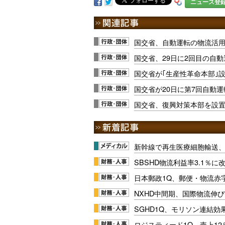
ニュース登
国交省、自動運転の物流活用
国交省、29日に2回目の自
国交省が｢生産性革命本部｣
国交省が20日に第7回自動
国交省、復興対策本部を設
新幹線で再生医療細胞輸送
SBSHD物流利益率3.1％
日本郵政1Q、郵便・物流赤
NXHD中間期、国際物流伸び
SGHD1Q、モリソン連結効
ロジスティード1Q、売上1