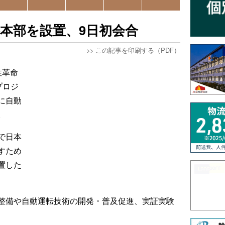
本部を設置、9日初会合
>>
この記事を印刷する（PDF）
性革命
プロジ
に自動
。
で日本
すため
置した
整備や自動運転技術の開発・普及促進、実証実験