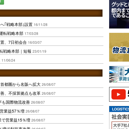
録
へ｢戦略本部｣設置
16/11/28
動運転戦略本部
17/03/28
設置、7日初会合
16/03/07
運転戦略本部｜短報
23/01/19
置
11/06/24
、首都圏から名阪へ拡大
26/08/07
に改善、不採算拠点も改革
26/08/07
字も国際物流改善
26/08/07
営業益57％増
26/08/07
果で営業益15％増
26/08/07
2％増で利益率改善
26/08/07