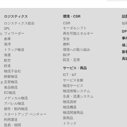
ロジスティクス
環境・CSR
話
ロジスティクス総合
CSR
短
モーダルシフト
3PL
D
フォワーダー
再生可能エネルギー
の
事
倉庫
安全
港湾
燃料
値
トラック輸送
環境への取り組み
新
海運
BCP
高
防災・災害
航空
鉄道
サービス・商品
物流子会社
ICT・IoT
静脈物流
サービス全般
災害物流
ンネ
物流サービス
食品物流
物流情報システム
EC物流
生産・流通システム
メディカル物流
物流資材
アパレル物流
物流機器
都市・館内物流
物流関連商品
スタートアップ･ベンチャー
新商品
利用運送
トラック
貿易・税関