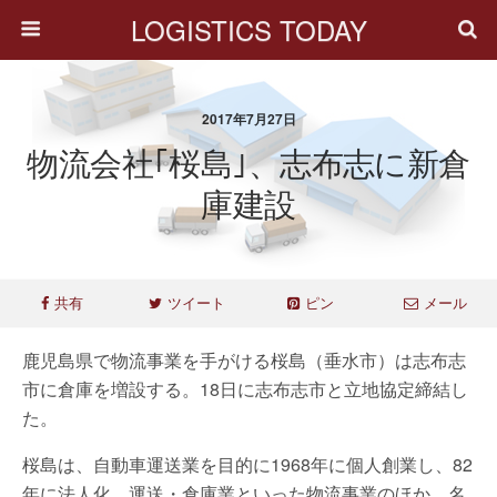
LOGISTICS TODAY
2017年7月27日
物流会社｢桜島｣、志布志に新倉
庫建設
共有
ツイート
ピン
メール
鹿児島県で物流事業を手がける桜島（垂水市）は志布志
市に倉庫を増設する。18日に志布志市と立地協定締結し
た。
桜島は、自動車運送業を目的に1968年に個人創業し、82
年に法人化。運送・倉庫業といった物流事業のほか、名