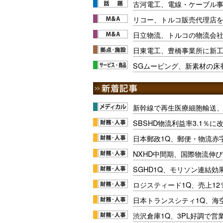
古河電工、電線・ケーブル
リコー、トルコ販売代理店
日立物流、トルコの物流会
日東電工、豊橋事業所に新
SGムービング、新素材の床
新幹線で再生医療細胞輸送
SBSHD物流利益率3.1％
日本郵政1Q、郵便・物流赤
NXHD中間期、国際物流伸び
SGHD1Q、モリソン連結効
ロジスティード1Q、売上1
日本トランスシティ1Q、海
渋沢倉庫1Q、3PL好調で営