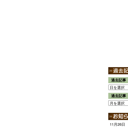
過去記事
過去記事
11月26日