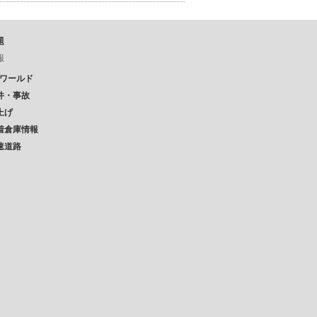
題
報
Pワールド
件・事故
上げ
着倉庫情報
速道路