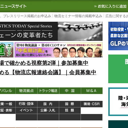
S TODAY｜国内最大の物流ニュースサイト
3PL, SCMなど国内外の最新の物流
、プレスリリース掲載のお申込み
物流セミナー情報の掲載申込み
広告に関する
場で確かめる視察第2弾｜参加募集中
める【物流広報連絡会議】｜会員募集中