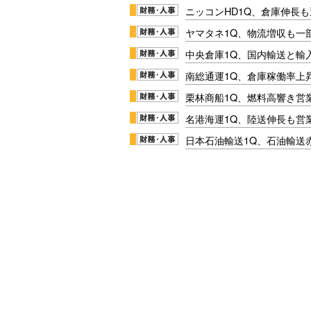
ニッコンHD1Q、倉庫伸長
ヤマタネ1Q、物流増収も一
中央倉庫1Q、国内輸送と輸
南総通運1Q、倉庫稼働率上
栗林商船1Q、燃料高響き営
名港海運1Q、陸送伸長も営業
日本石油輸送1Q、石油輸送