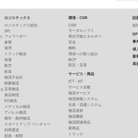
ロジスティクス
環境・CSR
話
ロジスティクス総合
CSR
短
モーダルシフト
3PL
D
フォワーダー
再生可能エネルギー
の
事
倉庫
安全
港湾
燃料
値
トラック輸送
環境への取り組み
新
海運
BCP
高
防災・災害
航空
鉄道
サービス・商品
物流子会社
ICT・IoT
静脈物流
サービス全般
災害物流
ンネ
物流サービス
食品物流
物流情報システム
EC物流
生産・流通システム
メディカル物流
物流資材
アパレル物流
物流機器
都市・館内物流
物流関連商品
スタートアップ･ベンチャー
新商品
利用運送
トラック
貿易・税関