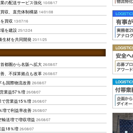
事業の配送サービス強化
10/08/17
を買収、直売体制構築
14/01/08
社を買収
13/07/16
工場を建設
25/12/24
養生材を共同開発
20/11/25
、首都圏から名阪へ拡大
26/08/07
に改善、不採算拠点も改革
26/08/07
字も国際物流改善
26/08/07
営業益57％増
26/08/07
果で営業益15％増
26/08/07
2％増で利益率改善
26/08/07
空輸送増で増収増益
26/08/07
業益18％増
26/08/07