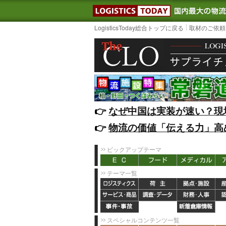
LOGISTIC
LogisticsToday総合トップに戻る
取材のご依頼
👉️
なぜ中国は実装が速い？現
👉️
物流の価値「伝える力」高
ピックアップテーマ
テーマ一覧
スペシャルコンテンツ一覧