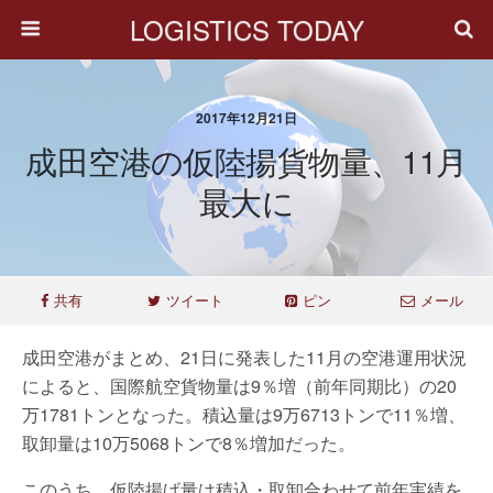
LOGISTICS TODAY
2017年12月21日
成田空港の仮陸揚貨物量、11月
最大に
共有
ツイート
ピン
メール
成田空港がまとめ、21日に発表した11月の空港運用状況
によると、国際航空貨物量は9％増（前年同期比）の20
万1781トンとなった。積込量は9万6713トンで11％増、
取卸量は10万5068トンで8％増加だった。
このうち、仮陸揚げ量は積込・取卸合わせて前年実績を