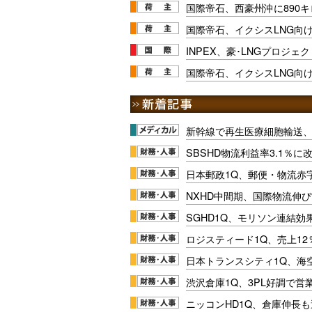
国際帝石、西豪州沖に890
国際帝石、イクシスLNG向
INPEX、豪･LNGプロジェ
国際帝石、イクシスLNG向け
新幹線で再生医療細胞輸送
SBSHD物流利益率3.1％
日本郵政1Q、郵便・物流赤
NXHD中間期、国際物流伸び
SGHD1Q、モリソン連結効
ロジスティード1Q、売上1
日本トランスシティ1Q、海
渋沢倉庫1Q、3PL好調で営
ニッコンHD1Q、倉庫伸長