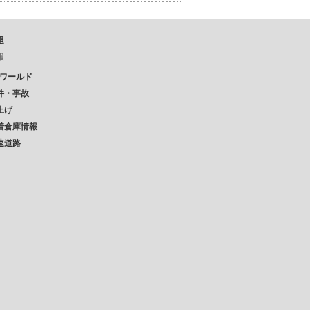
題
報
Pワールド
件・事故
上げ
着倉庫情報
速道路