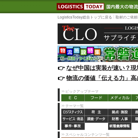
LOGISTIC
LogisticsToday総合トップに戻る
取材のご依頼
👉️
なぜ中国は実装が速い？現
👉️
物流の価値「伝える力」高
ピックアップテーマ
テーマ一覧
スペシャルコンテンツ一覧