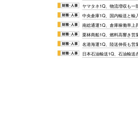
ヤマタネ1Q、物流増収も一
中央倉庫1Q、国内輸送と輸
南総通運1Q、倉庫稼働率上
栗林商船1Q、燃料高響き営
名港海運1Q、陸送伸長も営業
日本石油輸送1Q、石油輸送