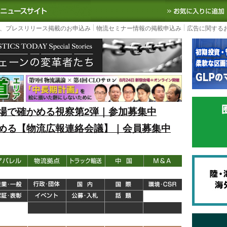
S TODAY｜国内最大の物流ニュースサイト
3PL, SCMなど国内外の最新の物流
、プレスリリース掲載のお申込み
物流セミナー情報の掲載申込み
広告に関する
場で確かめる視察第2弾｜参加募集中
める【物流広報連絡会議】｜会員募集中