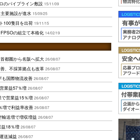
キロのパイプライン敷設
15/11/09
け主要施設が進水
15/09/25
クト100隻目を出荷
19/11/15
FPSOの組立て本格化
14/02/19
、首都圏から名阪へ拡大
26/08/07
に改善、不採算拠点も改革
26/08/07
字も国際物流改善
26/08/07
営業益57％増
26/08/07
果で営業益15％増
26/08/07
2％増で利益率改善
26/08/07
空輸送増で増収増益
26/08/07
業益18％増
26/08/07
も運送減益
26/08/07