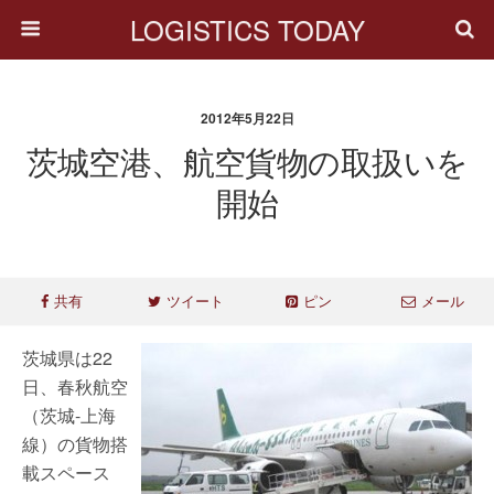
LOGISTICS TODAY
2012年5月22日
茨城空港、航空貨物の取扱いを
開始
共有
ツイート
ピン
メール
茨城県は22
日、春秋航空
（茨城-上海
線）の貨物搭
載スペース