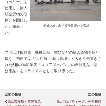
（ベリー）を
使用し、輸入
航空貨物の取
扱いを開始し
たと発表し
茨城空港で航空貨物取扱いを開始
た。
当面は洋服雑貨、機械部品、書類などの輸入貨物を取り
扱う。初便では「祝 初荷 上海→茨城」と大きく朱書きさ
れた5箱の物流業者「スコアジャパン」の自社用品（事
務用品）をトライアルとして取り扱った。
以前の投稿
次の投稿
高岳製作所と東光電気、
GLプロパティーズ、神奈川県