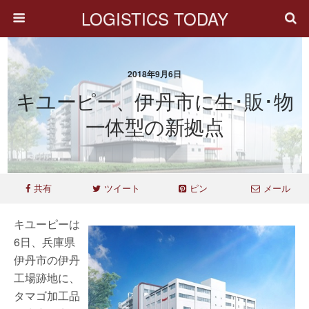
LOGISTICS TODAY
2018年9月6日
キユーピー、伊丹市に生･販･物
一体型の新拠点
共有
ツイート
ピン
メール
キユーピーは
6日、兵庫県
伊丹市の伊丹
工場跡地に、
タマゴ加工品