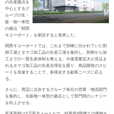
の生産拠点を
中心とするグ
ループの生・
販・物一体型
の拠点「関西
キユーポート」を新設すると発表した。
関西キユーポートでは、これまで別棟に分かれていた割
卵工場とタマゴ加工品の生産工場を集約し、割卵から加
工までの一貫生産体制を整える。今後需要拡大が見込ま
れるタマゴ加工品の生産合理化を図り、商品開発のスピ
ードを加速することで、多様化する顧客ニーズに応え
る。
さらに、周辺に点在するグループ各社の営業・物流部門
を集約し、生販物一体型の拠点として部門間のシナジー
を向上させる。
延床面積は2万平方メートルで、鉄骨造5階建ての建物を