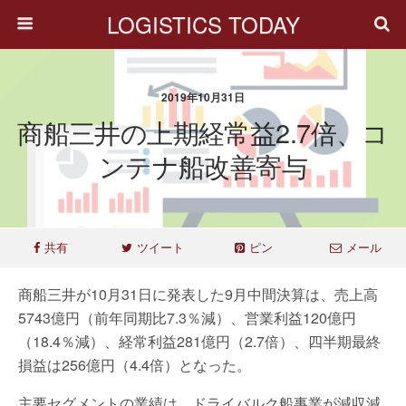
LOGISTICS TODAY
2019年10月31日
商船三井の上期経常益2.7倍、コ
ンテナ船改善寄与
共有
ツイート
ピン
メール
商船三井が10月31日に発表した9月中間決算は、売上高
5743億円（前年同期比7.3％減）、営業利益120億円
（18.4％減）、経常利益281億円（2.7倍）、四半期最終
損益は256億円（4.4倍）となった。
主要セグメントの業績は、ドライバルク船事業が減収減