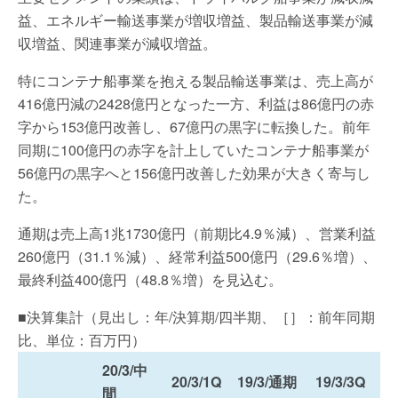
益、エネルギー輸送事業が増収増益、製品輸送事業が減
収増益、関連事業が減収増益。
特にコンテナ船事業を抱える製品輸送事業は、売上高が
416億円減の2428億円となった一方、利益は86億円の赤
字から153億円改善し、67億円の黒字に転換した。前年
同期に100億円の赤字を計上していたコンテナ船事業が
56億円の黒字へと156億円改善した効果が大きく寄与し
た。
通期は売上高1兆1730億円（前期比4.9％減）、営業利益
260億円（31.1％減）、経常利益500億円（29.6％増）、
最終利益400億円（48.8％増）を見込む。
■決算集計（見出し：年/決算期/四半期、［］：前年同期
比、単位：百万円）
20/3/中
20/3/1Q
19/3/通期
19/3/3Q
間