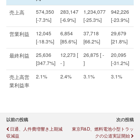
574,350
283,147
1,234,077
942,226
売上高
[-7.3%]
[-6.9%]
[-25.3%]
[-23.9%]
12,045
6,854
37,718
29,679
営業利益
[-18.3%]
[85.6%]
[66.2%]
[21.8%]
25,636
12,273 [
26,875 [ -
20,095
最終利益
[347.7%]
- ]
]
[-31.2%]
2.1%
2.4%
3.1%
3.1%
売上高営
業利益率
以前の投稿
次の投稿
日通、人件費増響き上期減
東京R&D、燃料電池小型トラッ
収減益
クの公道実証開始