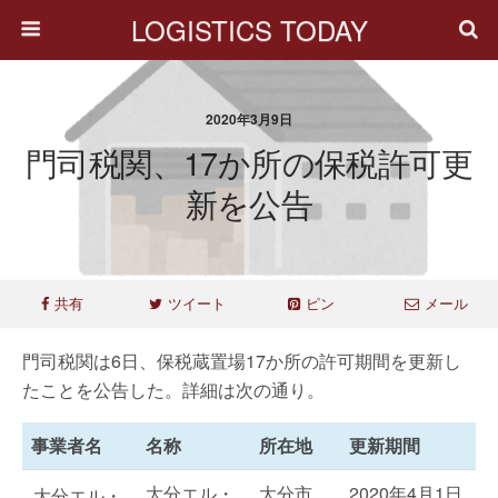
LOGISTICS TODAY
2020年3月9日
門司税関、17か所の保税許可更
新を公告
共有
ツイート
ピン
メール
門司税関は6日、保税蔵置場17か所の許可期間を更新し
たことを公告した。詳細は次の通り。
事業者名
名称
所在地
更新期間
大分エル・
大分市
2020年4月1日
大分エル・