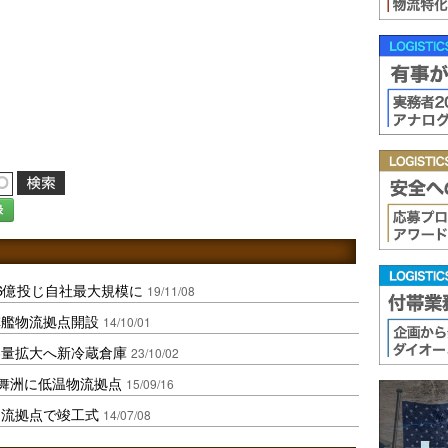
録
6億投じ自社最大規模に
19/11/08
旗艦物流拠点開設
14/10/01
容量拡大へ新冷蔵倉庫
23/10/02
･舞洲に低温物流拠点
15/09/16
物流拠点で竣工式
14/07/08