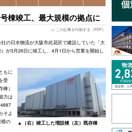
2号棟竣工、最大規模の拠点に
>>
この記事を印刷する（PDF）
会社の日水物流が大阪市此花区で建設していた「大
）が3月26日に竣工し、4月1日から営業を開始し
ともに
を受
存棟）
能力は
887
おそよ
規模の
▲（右）竣工した増設棟（左）既存棟