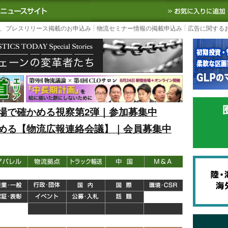
S TODAY｜国内最大の物流ニュースサイト
3PL, SCMなど国内外の最新の物流
、プレスリリース掲載のお申込み
物流セミナー情報の掲載申込み
広告に関する
場で確かめる視察第2弾｜参加募集中
める【物流広報連絡会議】｜会員募集中