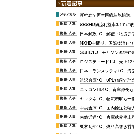
新幹線で再生医療細胞輸送
SBSHD物流利益率3.1％
日本郵政1Q、郵便・物流赤
NXHD中間期、国際物流伸び
SGHD1Q、モリソン連結効
ロジスティード1Q、売上1
日本トランスシティ1Q、海
渋沢倉庫1Q、3PL好調で営
ニッコンHD1Q、倉庫伸長
ヤマタネ1Q、物流増収も一
中央倉庫1Q、国内輸送と輸
南総通運1Q、倉庫稼働率上
栗林商船1Q、燃料高響き営