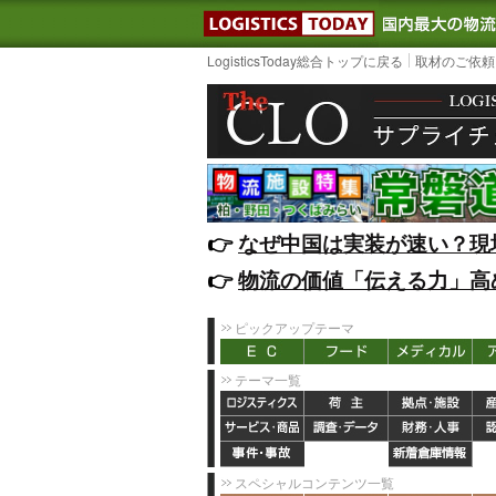
LOGISTIC
LogisticsToday総合トップに戻る
取材のご依頼
👉️
なぜ中国は実装が速い？現
👉️
物流の価値「伝える力」高
ピックアップテーマ
テーマ一覧
スペシャルコンテンツ一覧