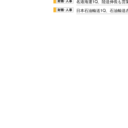
名港海運1Q、陸送伸長も営業
日本石油輸送1Q、石油輸送