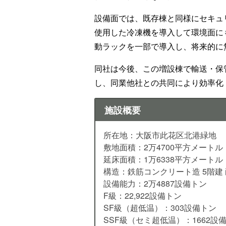
設備面では、既存棟と同様にセキュ
使用した冷凍機を導入して環境面に
動ラックを一部で導入し、将来的に
同社は今後、この増設棟で輸送・保
し、同業他社との共同により効率化
施設概要
所在地：大阪市此花区北港緑地
敷地面積：2万4700平方メートル
延床面積：1万6338平方メートル
構造：鉄筋コンクリート造 5階建
設備能力：2万4887設備トン
F級：22,922設備トン
SF級（超低温）：303設備トン
SSF級（セミ超低温）：1662設