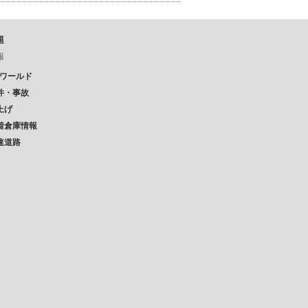
題
報
Pワールド
件・事故
上げ
着倉庫情報
速道路