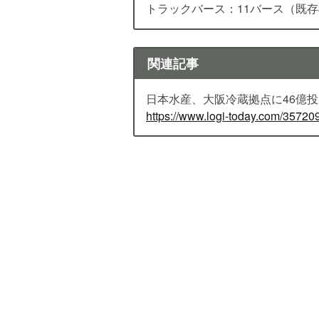
トラックバース：11バース（既存
関連記事
日本水産、大阪冷蔵拠点に46億投
https://www.logi-today.com/35720