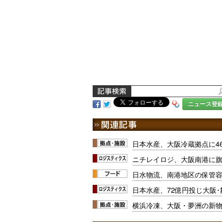
ニュース登
日本水産、大阪冷蔵拠点に4
ニチレイロジ、大阪南港に
日水物流、南港地区の保管
日本水産、72億円投じ大阪
横浜冷凍、大阪・夢洲の新