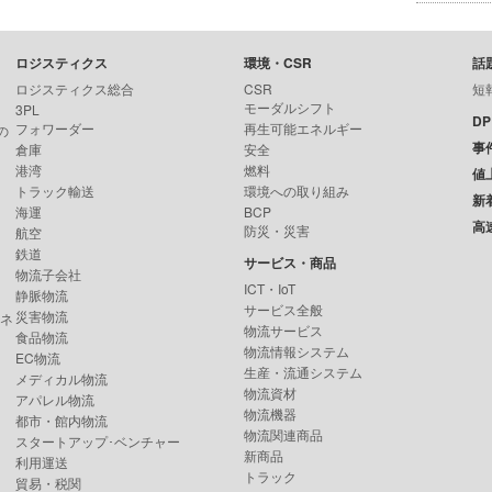
ロジスティクス
環境・CSR
話
ロジスティクス総合
CSR
短
モーダルシフト
3PL
D
フォワーダー
再生可能エネルギー
の
事
倉庫
安全
港湾
燃料
値
トラック輸送
環境への取り組み
新
海運
BCP
高
防災・災害
航空
鉄道
サービス・商品
物流子会社
ICT・IoT
静脈物流
サービス全般
災害物流
ンネ
物流サービス
食品物流
物流情報システム
EC物流
生産・流通システム
メディカル物流
物流資材
アパレル物流
物流機器
都市・館内物流
物流関連商品
スタートアップ･ベンチャー
新商品
利用運送
トラック
貿易・税関