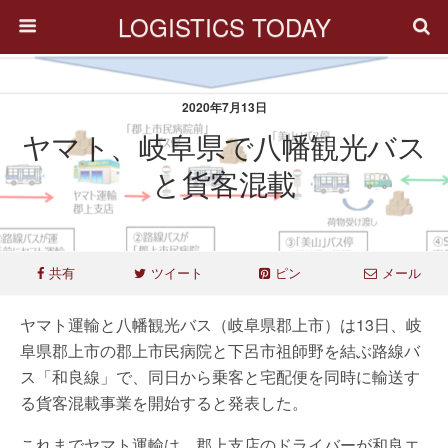
LOGISTICS TODAY
2020年7月13日
ヤマト、岐阜県で八幡観光バス
と貨客混載
共有
ツイート
ピン
メール
ヤマト運輸と八幡観光バス（岐阜県郡上市）は13日、岐
阜県郡上市の郡上市民病院と下呂市祖師野を結ぶ路線バ
ス「和良線」で、同日から乗客と宅配便を同時に輸送す
る貨客混載事業を開始すると発表した。
これまでヤマト運輸は、郡上支店のドライバーが和良エ