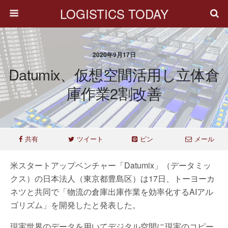
LOGISTICS TODAY
2020年9月17日
Datumix、仮想空間活用し立体倉
庫作業2割改善
共有
ツイート
ピン
メール
米スタートアップベンチャー「Datumix」（データミッ
クス）の日本法人（東京都豊島区）は17日、トーヨーカ
ネツと共同で「物流の倉庫出庫作業を効率化するAIアル
ゴリズム」を開発したと発表した。
現実世界のデータを用いてデジタル空間に現実のコピー