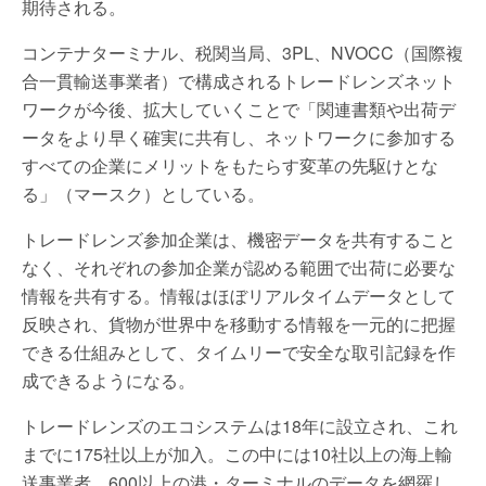
期待される。
コンテナターミナル、税関当局、3PL、NVOCC（国際複
合一貫輸送事業者）で構成されるトレードレンズネット
ワークが今後、拡大していくことで「関連書類や出荷デ
ータをより早く確実に共有し、ネットワークに参加する
すべての企業にメリットをもたらす変革の先駆けとな
る」（マースク）としている。
トレードレンズ参加企業は、機密データを共有すること
なく、それぞれの参加企業が認める範囲で出荷に必要な
情報を共有する。情報はほぼリアルタイムデータとして
反映され、貨物が世界中を移動する情報を一元的に把握
できる仕組みとして、タイムリーで安全な取引記録を作
成できるようになる。
トレードレンズのエコシステムは18年に設立され、これ
までに175社以上が加入。この中には10社以上の海上輸
送事業者、600以上の港・ターミナルのデータを網羅し