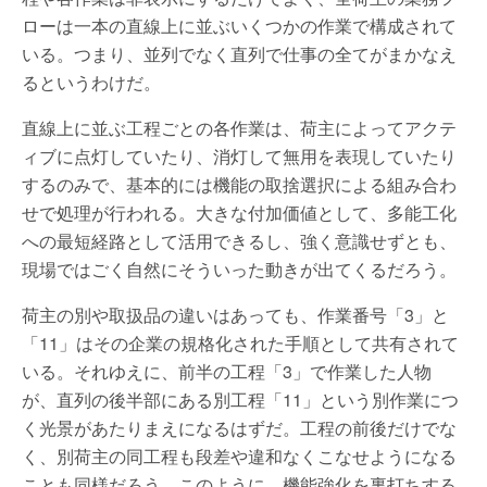
ローは一本の直線上に並ぶいくつかの作業で構成されて
いる。つまり、並列でなく直列で仕事の全てがまかなえ
るというわけだ。
直線上に並ぶ工程ごとの各作業は、荷主によってアクテ
ィブに点灯していたり、消灯して無用を表現していたり
するのみで、基本的には機能の取捨選択による組み合わ
せで処理が行われる。大きな付加価値として、多能工化
への最短経路として活用できるし、強く意識せずとも、
現場ではごく自然にそういった動きが出てくるだろう。
荷主の別や取扱品の違いはあっても、作業番号「3」と
「11」はその企業の規格化された手順として共有されて
いる。それゆえに、前半の工程「3」で作業した人物
が、直列の後半部にある別工程「11」という別作業につ
く光景があたりまえになるはずだ。工程の前後だけでな
く、別荷主の同工程も段差や違和なくこなせようになる
ことも同様だろう。このように、機能強化を裏打ちする