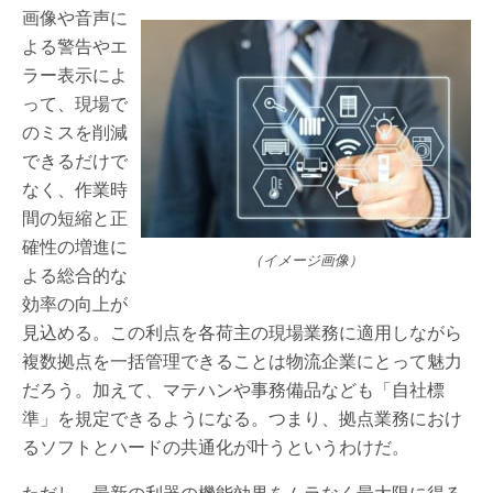
画像や音声に
よる警告やエ
ラー表示によ
って、現場で
のミスを削減
できるだけで
なく、作業時
間の短縮と正
確性の増進に
（イメージ画像）
よる総合的な
効率の向上が
見込める。この利点を各荷主の現場業務に適用しながら
複数拠点を一括管理できることは物流企業にとって魅力
だろう。加えて、マテハンや事務備品なども「自社標
準」を規定できるようになる。つまり、拠点業務におけ
るソフトとハードの共通化が叶うというわけだ。
ただし、最新の利器の機能効果をムラなく最大限に得る