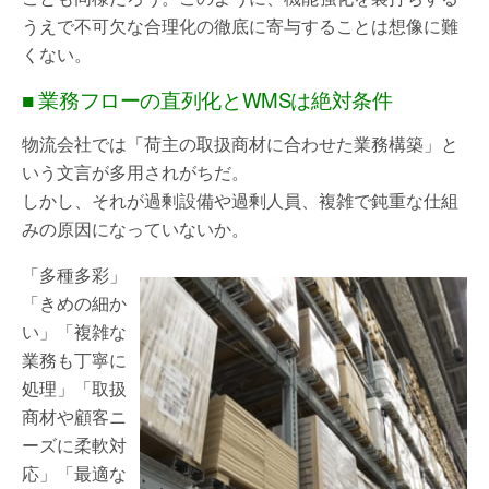
うえで不可欠な合理化の徹底に寄与することは想像に難
くない。
■ 業務フローの直列化とWMSは絶対条件
物流会社では「荷主の取扱商材に合わせた業務構築」と
いう文言が多用されがちだ。
しかし、それが過剰設備や過剰人員、複雑で鈍重な仕組
みの原因になっていないか。
「多種多彩」
「きめの細か
い」「複雑な
業務も丁寧に
処理」「取扱
商材や顧客ニ
ーズに柔軟対
応」「最適な