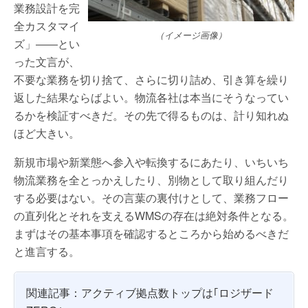
業務設計を完
全カスタマイ
（イメージ画像）
ズ」――とい
った文言が、
不要な業務を切り捨て、さらに切り詰め、引き算を繰り
返した結果ならばよい。物流各社は本当にそうなってい
るかを検証すべきだ。その先で得るものは、計り知れぬ
ほど大きい。
新規市場や新業態へ参入や転換するにあたり、いちいち
物流業務を全とっかえしたり、別物として取り組んだり
する必要はない。その言葉の裏付けとして、業務フロー
の直列化とそれを支えるWMSの存在は絶対条件となる。
まずはその基本事項を確認するところから始めるべきだ
と進言する。
関連記事：アクティブ拠点数トップは｢ロジザード