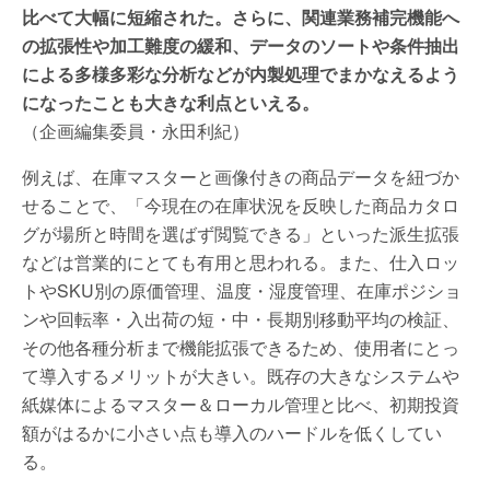
比べて大幅に短縮された。さらに、関連業務補完機能へ
の拡張性や加工難度の緩和、データのソートや条件抽出
による多様多彩な分析などが内製処理でまかなえるよう
になったことも大きな利点といえる。
（企画編集委員・永田利紀）
例えば、在庫マスターと画像付きの商品データを紐づか
せることで、「今現在の在庫状況を反映した商品カタロ
グが場所と時間を選ばず閲覧できる」といった派生拡張
などは営業的にとても有用と思われる。また、仕入ロッ
トやSKU別の原価管理、温度・湿度管理、在庫ポジショ
ンや回転率・入出荷の短・中・長期別移動平均の検証、
その他各種分析まで機能拡張できるため、使用者にとっ
て導入するメリットが大きい。既存の大きなシステムや
紙媒体によるマスター＆ローカル管理と比べ、初期投資
額がはるかに小さい点も導入のハードルを低くしてい
る。