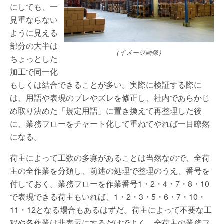
にしても、一
見重ならない
ように見える
部分の大半は
（イメージ画像）
ちょっとした
加工で同一化
もしくは結合できることが多い。実際に検証する際に
は、用語や表現のブレやズレを修正し、社内であらかじ
め取り決めた「規定用語」に置き換えて再整理した後
に、業務フローをチャート化して重ねてやれば一目瞭然
になる。
荷主によって工数の多寡があることは当然なので、全荷
主の全作業を分類し、前述の処理で整理のうえ、番号を
付しておく。業務フローを作業番号1・2・4・7・8・10
で表現できる荷主もいれば、1・2・3・5・6・7・10・
11・12となる場合もあるはずだ。荷主によって不要な工
程や各作業は非表示にするだけでよく、全荷主の業務フ