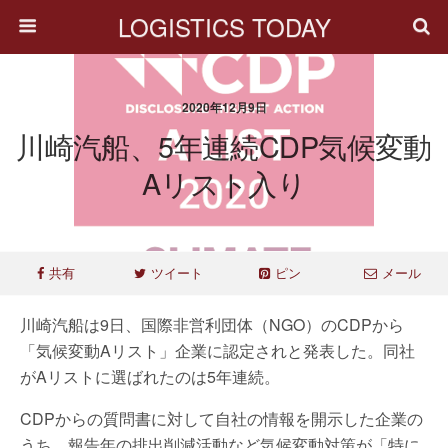
LOGISTICS TODAY
2020年12月9日
川崎汽船、5年連続CDP気候変動
Aリスト入り
共有
ツイート
ピン
メール
川崎汽船は9日、国際非営利団体（NGO）のCDPから
「気候変動Aリスト」企業に認定されと発表した。同社
がAリストに選ばれたのは5年連続。
CDPからの質問書に対して自社の情報を開示した企業の
うち、報告年の排出削減活動など気候変動対策が「特に