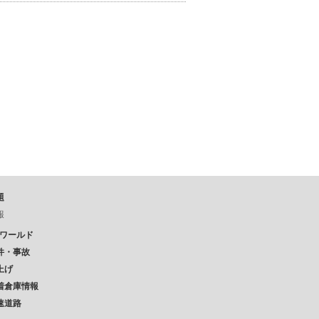
題
報
Pワールド
件・事故
上げ
着倉庫情報
速道路