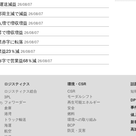
も運送減益
26/08/07
部荷主減で減益
26/08/07
入増で増収増益
26/08/07
昇で増収増益
26/08/07
業赤字に転落
26/08/07
益23％減
26/08/07
赤字で営業益68％減
26/08/07
ロジスティクス
環境・CSR
話
ロジスティクス総合
CSR
短
モーダルシフト
3PL
D
フォワーダー
再生可能エネルギー
の
事
倉庫
安全
港湾
燃料
値
トラック輸送
環境への取り組み
新
海運
BCP
高
防災・災害
航空