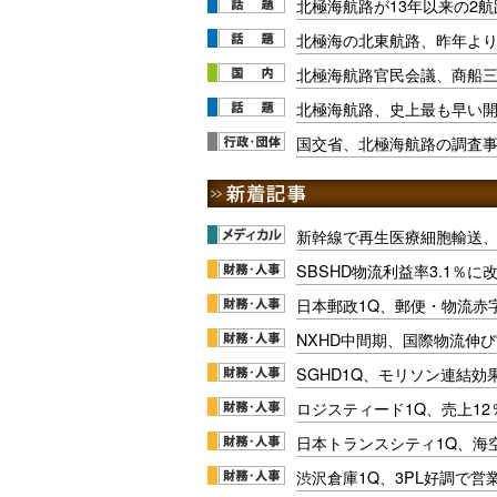
北極海航路が13年以来の2
北極海の北東航路、昨年より
北極海航路官民会議、商船三
北極海航路、史上最も早い開
国交省、北極海航路の調査事
新幹線で再生医療細胞輸送
SBSHD物流利益率3.1％
日本郵政1Q、郵便・物流赤
NXHD中間期、国際物流伸び
SGHD1Q、モリソン連結効
ロジスティード1Q、売上1
日本トランスシティ1Q、海
渋沢倉庫1Q、3PL好調で営