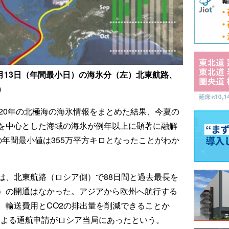
9月13日（年間最小日）の海氷分（左）北東航路、
）
20年の北極海の海氷情報をまとめた結果、今夏の
を中心とした海域の海氷が例年以上に顕著に融解
年間最小値は355万平方キロとなったことがわか
は、北東航路（ロシア側）で88日間と過去最長を
）の開通はなかった。アジアから欧州へ航行する
、輸送費用とCO2の排出量を削減できることか
船による通航申請がロシア当局にあったという。