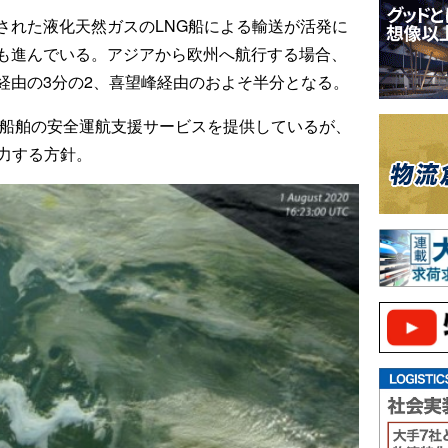
された液化天然ガスのLNG船による輸送が活発に
も進んでいる。アジアから欧州へ航行する場合、
経由の3分の2、喜望峰経由のおよそ半分となる。
る船舶の安全運航支援サービスを提供しているが、
力する方針。