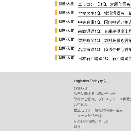
ニッコンHD1Q、倉庫伸長
ヤマタネ1Q、物流増収も一
中央倉庫1Q、国内輸送と輸
南総通運1Q、倉庫稼働率上
栗林商船1Q、燃料高響き営
名港海運1Q、陸送伸長も営業
日本石油輸送1Q、石油輸送
Logistics Todayから
お知らせ
広告に関するお問い合わせ
取材のご依頼、プレスリリース掲載
お申込み
物流セミナー情報の掲載申込み
ニュース配信登録
その他のお問い合わせ
運営