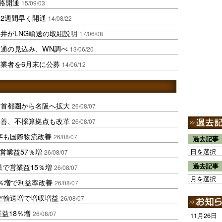
航路開通
15/09/03
2週間早く開通
14/08/22
井がLNG輸送の取組説明
17/06/08
通の見込み、WN調べ
13/06/20
業者を6月末に公募
14/06/12
、首都圏から名阪へ拡大
26/08/07
に改善、不採算拠点も改革
26/08/07
字も国際物流改善
26/08/07
過去記事
営業益57％増
26/08/07
果で営業益15％増
過去記事
26/08/07
2％増で利益率改善
26/08/07
空輸送増で増収増益
26/08/07
業益18％増
26/08/07
11月26日