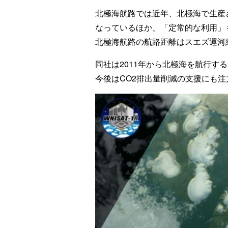
北極海航路では近年、北極海で生産
なっているほか、「定常的な利用」
北極海航路の航路距離はスエズ運河
同社は2011年から北極海を航行す
今後はCO2排出量削減の支援にも注