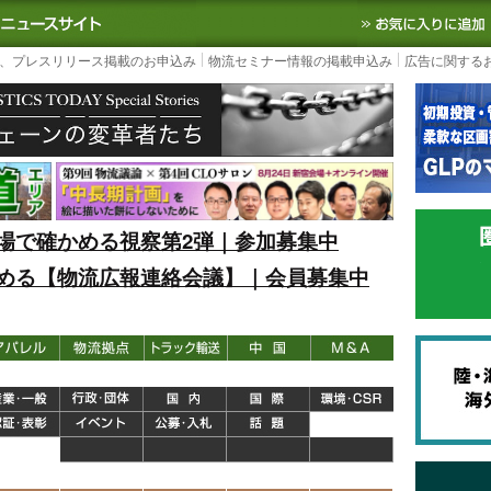
S TODAY｜国内最大の物流ニュースサイト
3PL, SCMなど国内外の最新の物流
、プレスリリース掲載のお申込み
物流セミナー情報の掲載申込み
広告に関する
場で確かめる視察第2弾｜参加募集中
める【物流広報連絡会議】｜会員募集中