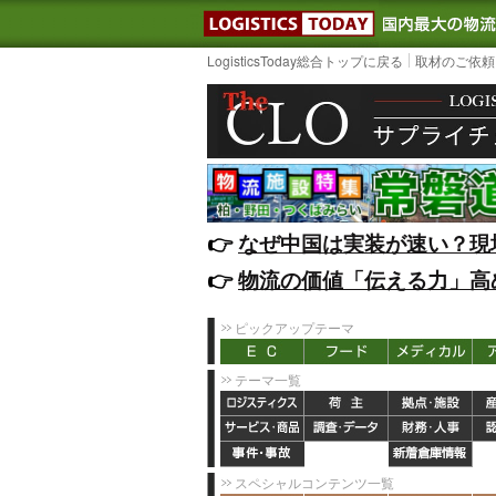
LOGISTIC
LogisticsToday総合トップに戻る
取材のご依頼
👉️
なぜ中国は実装が速い？現
👉️
物流の価値「伝える力」高
ピックアップテーマ
テーマ一覧
スペシャルコンテンツ一覧