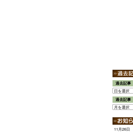
過去記事
過去記事
11月26日