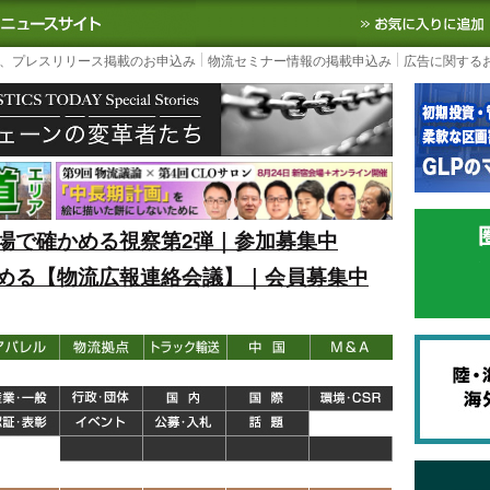
S TODAY｜国内最大の物流ニュースサイト
3PL, SCMなど国内外の最新の物流
、プレスリリース掲載のお申込み
物流セミナー情報の掲載申込み
広告に関する
場で確かめる視察第2弾｜参加募集中
める【物流広報連絡会議】｜会員募集中