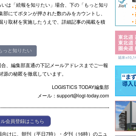
るいは「続報を知りたい」場合、下の「もっと知り
集部にてボタンが押された数のみをカウントし、
掘り取材を実施したうえで、詳細記事の掲載を積
もっと知りたい
場合、編集部直通の下記メールアドレスまでご一報
材源の秘匿を徹底しています。
LOGISTICS TODAY編集部
メール：support@logi-today.com
ール会員登録はこちら
ール会員向けに、朝刊（平日7時）・夕刊（16時）のニュ