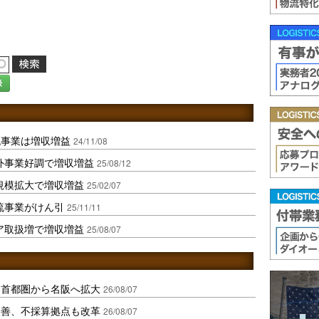
録
流事業は増収増益
24/11/08
外事業好調で増収増益
25/08/12
規模拡大で増収増益
25/02/07
流事業がけん引
25/11/11
ア取扱増で増収増益
25/08/07
、首都圏から名阪へ拡大
26/08/07
に改善、不採算拠点も改革
26/08/07