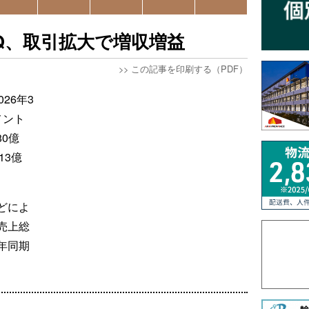
Q、取引拡大で増収増益
>>
この記事を印刷する（PDF）
26年3
メント
80億
13億
どによ
売上総
年同期