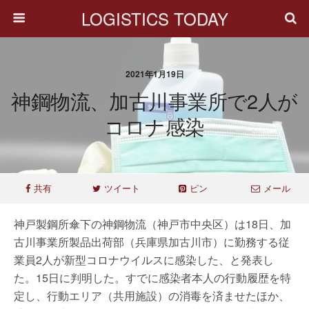
LOGISTICS TODAY
2021年1月19日
神鋼物流、加古川事業所で2人が
コロナ感染
共有
ツイート
ピン
メール
神戸製鋼所傘下の神鋼物流（神戸市中央区）は18日、加
古川事業所製品出荷部（兵庫県加古川市）に勤務する従
業員2人が新型コロナウイルスに感染した、と発表し
た。15日に判明した。すでに感染者本人の行動履歴を特
定し、行動エリア（共用施設）の消毒を済ませたほか、