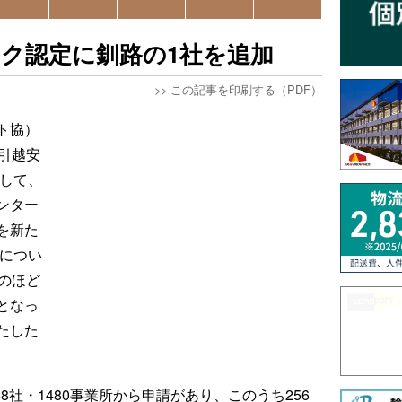
ク認定に釧路の1社を追加
>>
この記事を印刷する（PDF）
ト協）
引越安
として、
ンター
を新た
者につい
のほど
となっ
たした
58社・1480事業所から申請があり、このうち256