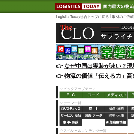
LOGISTIC
LogisticsToday総合トップに戻る
取材のご依頼
👉️
なぜ中国は実装が速い？現
👉️
物流の価値「伝える力」高
ピックアップテーマ
テーマ一覧
スペシャルコンテンツ一覧