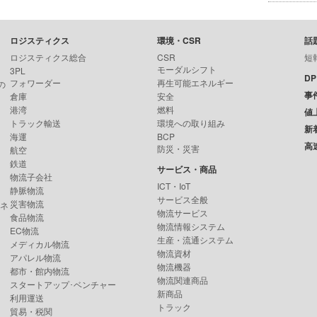
ロジスティクス
環境・CSR
話
ロジスティクス総合
CSR
短
モーダルシフト
3PL
D
フォワーダー
再生可能エネルギー
の
事
倉庫
安全
港湾
燃料
値
トラック輸送
環境への取り組み
新
海運
BCP
高
防災・災害
航空
鉄道
サービス・商品
物流子会社
ICT・IoT
静脈物流
サービス全般
災害物流
ンネ
物流サービス
食品物流
物流情報システム
EC物流
生産・流通システム
メディカル物流
物流資材
アパレル物流
物流機器
都市・館内物流
物流関連商品
スタートアップ･ベンチャー
新商品
利用運送
トラック
貿易・税関