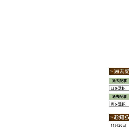
過去記事
過去記事
11月26日