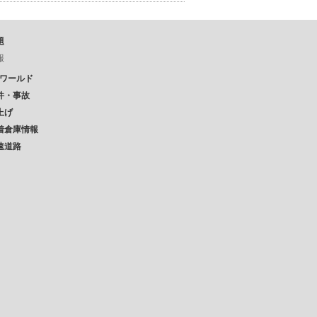
題
報
Pワールド
件・事故
上げ
着倉庫情報
速道路