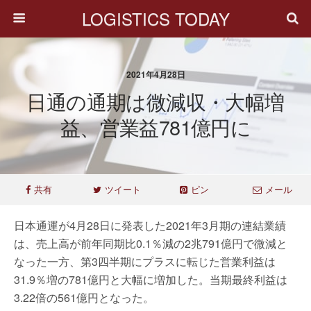
LOGISTICS TODAY
2021年4月28日
日通の通期は微減収・大幅増
益、営業益781億円に
共有
ツイート
ピン
メール
日本通運が4月28日に発表した2021年3月期の連結業績
は、売上高が前年同期比0.1％減の2兆791億円で微減と
なった一方、第3四半期にプラスに転じた営業利益は
31.9％増の781億円と大幅に増加した。当期最終利益は
3.22倍の561億円となった。