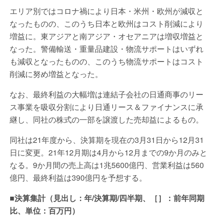
エリア別ではコロナ禍により日本・米州・欧州が減収と
なったものの、このうち日本と欧州はコスト削減により
増益に。東アジアと南アジア・オセアニアは増収増益と
なった。警備輸送・重量品建設・物流サポートはいずれ
も減収となったものの、このうち物流サポートはコスト
削減に努め増益となった。
なお、最終利益の大幅増は連結子会社の日通商事のリー
ス事業を吸収分割により日通リース＆ファイナンスに承
継し、同社の株式の一部を譲渡した売却益によるもの。
同社は21年度から、決算期を現在の3月31日から12月31
日に変更。21年12月期は4月から12月までの9か月のみと
なる。9か月間の売上高は1兆5600億円、営業利益は560
億円、最終利益は390億円を予想する。
■決算集計（見出し：年/決算期/四半期、［］：前年同期
比、単位：百万円）