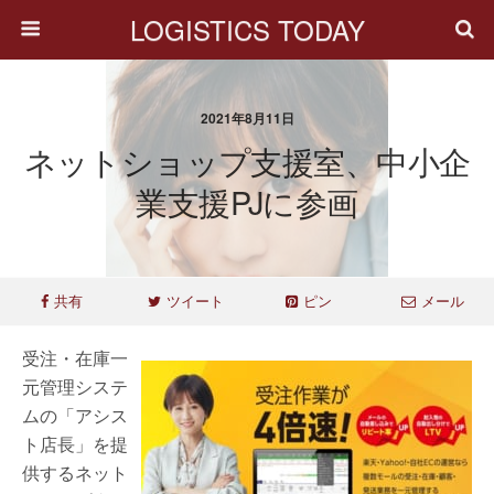
LOGISTICS TODAY
2021年8月11日
ネットショップ支援室、中小企
業支援PJに参画
共有
ツイート
ピン
メール
受注・在庫一
元管理システ
ムの「アシス
ト店長」を提
供するネット