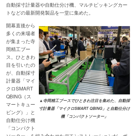
自動採寸計量器や自動仕分け機、マルチピッキングカー
トなどの最新開発製品を一堂に集めた。
開幕直後から
多くの来場者
が集まった寺
岡精工ブー
ス。ひときわ
目を引いたの
が、自動採寸
計量器「マイ
クロSMART
QBING（ス
▲寺岡精工ブースでひときわ注目を集めた、自動採
マートキュー
寸計量器「マイクロSMART QBING」と自動仕分け
ビング）」と
機「コンパクトソーター」
自動仕分け機
「コンパクト
ソーター」を組み合わせたデモンストレーションだ。ポ