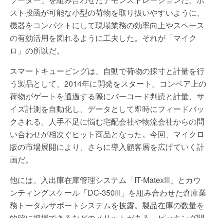
スト投函が可能な小型の荷物を取り扱いやすいように、
機器をコンパクトにして現場業務の効率向上やスペース
の有効活用を図れるように工夫した。それが「マイク
ロ」の所以だ。
スマートキュービングは、自動で荷物の採寸と計量を行
う製品として、2014年に開発をスタート。コンベア上の
荷物がゲートを通過する際にバーコード判読と計量、サ
イズ計測を自動化し、データとして即時にフィードバッ
クされる。人手不足に悩む宅配会社や物流会社からの問
い合わせが相次ぐヒット商品となった。今回、マイクロ
版の市場展開により、さらに導入顧客層を広げていく計
画だ。
他には、入出庫在庫管理システム「IT-MatexIII」とカウ
ンティングスケール「DC-350III」を組み合わせた倉庫業
務トータルサポートシステムを披露。製品在庫の数量を
的確に把握できるなどのメリットがある。ピッキング関