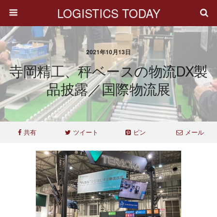
LOGISTICS TODAY
2021年10月13日
寺岡精工、秤ベースの物流DX製
品披露／国際物流展
共有
ツイート
ピン
メール