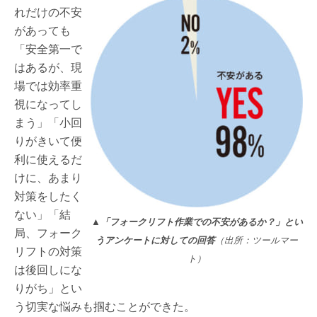
れだけの不安
があっても
「安全第一で
はあるが、現
場では効率重
視になってし
まう」「小回
りがきいて便
利に使えるだ
けに、あまり
対策をしたく
ない」「結
▲「フォークリフト作業での不安があるか？」とい
局、フォーク
うアンケートに対しての回答
（出所：ツールマー
リフトの対策
ト）
は後回しにな
りがち」とい
う切実な悩みも掴むことができた。