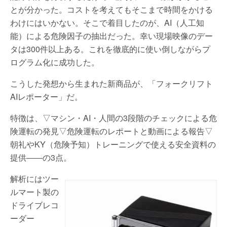
とが分かった。コストを考えてもそこまで時間をかける
わけにはいかない。そこで着目したのが、AI（人工知
能）による危険因子の抽出だった。幸い現場映像のデー
タは300件以上ある。これを徹底的に使い倒しながらプ
ログラム化に成功した。
こうした発想から生まれた新商品が、「フォークリフト
AIレポーター」だ。
特徴は、▽マシン・AI・人間の3段階のチェックによる危
険運転の発見▽危険運転のレポートと動画による報告▽
朝礼やKY（危険予知）トレーニングで使える安全資料の
提供――の3点。
解析にはツー
ルマート製の
ドライブレコ
ーダー