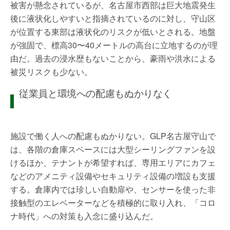
被害が懸念されているが、名古屋市西部は巨大地震発生
後に液状化しやすいと指摘されているのに対し、守山区
が位置する東部は液状化のリスクが低いとされる。地盤
が強固で、標高30〜40メートルの高台に立地するのが理
由だ。過去の浸水歴もないことから、豪雨や洪水による
被災リスクも少ない。
従業員と環境への配慮もぬかりなく
施設で働く人への配慮もぬかりない。GLP名古屋守山で
は、各階の倉庫スペースには大型シーリングファンを設
けるほか、テナントが希望すれば、専用エリアにカフェ
などのアメニティ設備やセキュリティ設備の増設も支援
する。倉庫内では珍しい自動扉や、センサーを使った非
接触型のエレベーターなどを積極的に取り入れ、「コロ
ナ時代」への対策も入念に盛り込んだ。