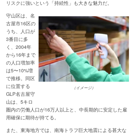
リスクに強いという「持続性」も大きな魅力だ。
守山区は、名
古屋市16区の
うち、人口が
3番目に多
く、2004年
から16年まで
の人口増加率
は5〜10%増
で推移。同区
に位置する
（イメージ）
GLP名古屋守
山は、5キロ
圏内の労働人口が16万人以上と、中長期的に安定した雇
用確保に期待が持てる。
また、東海地方では、南海トラフ巨大地震による甚大な