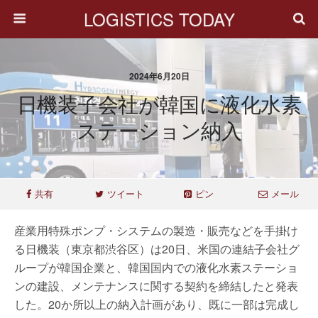
LOGISTICS TODAY
2024年6月20日
日機装子会社が韓国に液化水素
ステーション納入
共有
ツイート
ピン
メール
産業用特殊ポンプ・システムの製造・販売などを手掛け
る日機装（東京都渋谷区）は20日、米国の連結子会社グ
ループが韓国企業と、韓国国内での液化水素ステーショ
ンの建設、メンテナンスに関する契約を締結したと発表
した。20か所以上の納入計画があり、既に一部は完成し