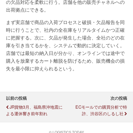
の欠品対応を柔軟に行う。店舗を他の販売チャネルへの
出荷拠点にできる。
まず実店舗で商品の入荷プロセスと破損・欠品報告を同
時に行うことで、社内の全在庫をリアルタイムかつ正確
に把握する。次に、欠品が発生した場合、全社のどの在
庫を引き当てるかを、システムで動的に決定していく。
店舗では最短の納入日が分かり、オンラインでは途中で
購入を放棄するカート離脱を防げるため、販売機会の損
失を最小限に抑えられるという。
以前の投稿
次の投稿
JR貨物3月、福島県沖地震に
ECモールでの購買分析で特
よる運休響き前年割れ
許、渋谷区のしるし社
© LOGISTICS TODAY