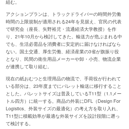
組む。
アクションプランは、トラックドライバーの時間外労働
時間の上限規制が適用される24年を見据え、官民の代表
で研究会（座長、矢野裕児・流通経済大学教授）を作
り、21年10月から検討してきた。輸送力が危ぶまれる中
でも、生活必需品を消費者に安定的に届けなければなら
ない。国土交通、厚生労働、経済産業の3省が旗振り役
となり、民間の衛生用品メーカーや卸・小売、物流企業
が連携して取り組む。
現在の紙おむつと生理用品の物流で、手荷役が行われて
いる部分は、23年度までにパレット輸送に移行すること
とした。パレットサイズは普及しているT11型（1.1メー
トル四方）に統一する。商品の外装にDFL（Design For
Logistics、外装サイズの最適化）の考え方を取り入れ、
T11型に積載効率が最適な外装サイズを設計段階に遡っ
て検討する。