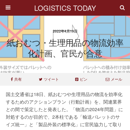
LOGISTICS TODAY
2022年4月19日
紙おむつ・生理用品の物流効率
化計画、官民が合意
共有
ツイート
ピン
メール
国土交通省は18日、紙おむつや生理用品の物流を効率化
するためのアクションプラン（行動計画）を、関連業界
との間で策定したと発表した。「物流の2024年問題」に
対処するのが目的で、2本柱である「輸送パレットのサ
イズ統一」と「製品外装の標準化」に官民協力して取り