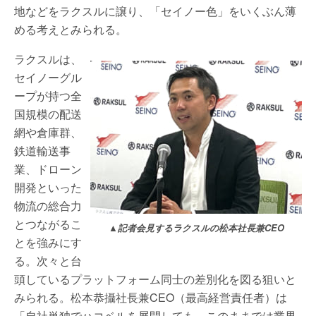
地などをラクスルに譲り、「セイノー色」をいくぶん薄
める考えとみられる。
ラクスルは、
セイノーグル
ープが持つ全
国規模の配送
網や倉庫群、
鉄道輸送事
業、ドローン
開発といった
物流の総合力
とつながるこ
▲記者会見するラクスルの松本社長兼CEO
とを強みにす
る。次々と台
頭しているプラットフォーム同士の差別化を図る狙いと
みられる。松本恭攝社長兼CEO（最高経営責任者）は
「自社単独でハコベルを展開しても、このままでは業界