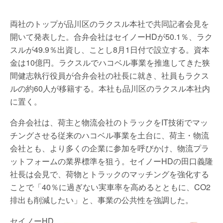
両社のトップが品川区のラクスル本社で共同記者会見を
開いて発表した。合弁会社はセイノーHDが50.1％、ラク
スルが49.9％出資し、ことし8月1日付で設立する。資本
金は10億円。ラクスルでハコベル事業を推進してきた狭
間健志執行役員が合弁会社の社長に就き、社員もラクス
ルの約60人が移籍する。本社も品川区のラクスル本社内
に置く。
合弁会社は、荷主と物流会社のトラックをIT技術でマッ
チングさせる従来のハコベル事業を土台に、荷主・物流
会社とも、より多くの企業に参加を呼びかけ、物流プラ
ットフォームの業界標準を狙う。セイノーHDの田口義隆
社長は会見で、荷物とトラックのマッチングを強化する
ことで「40％に過ぎない実車率を高めるとともに、CO2
排出も削減したい」と、事業の公共性を強調した。
セイノーHD