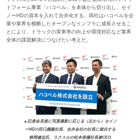
トフォーム事業「ハコベル」を本体から切り出し、セイ
ノーHDの資本を入れて合弁化する。両社はハコベルを企
業や業界を横断したオープンなインフラに成長させるこ
とにより、トラックの実車率の向上や環境対応など業界
全体の課題解決につなげたい考えだ。
▲記者会見後に写真撮影に応じる（左から）セイノ
ーHDの田口義隆社長、合弁会社の社長に就任する
狭間健志氏、ラクスルの松本恭攝社長兼CEO