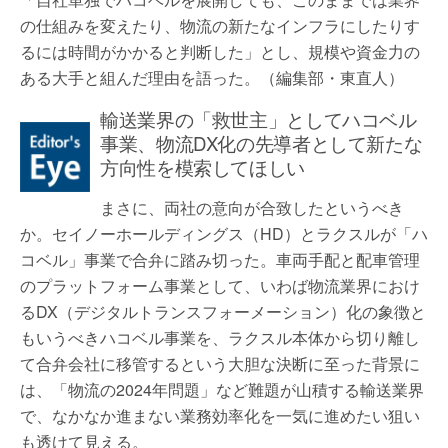
の仕組みを変えたり、物流の新たなインフラにしたりす
るには時間がかかると判断した」とし、規模や資金力の
ある大手と組んだ理由を語った。（編集部・東直人）
輸送業界の「救世主」としてハコベル
事業、物流DX化の先導者として新たな
方向性を模索してほしい
まさに、両社の意向が合致したというべき
か。セイノーホールディングス（HD）とラクスルが「ハ
コベル」事業で合弁に踏み切った。車両手配と配車管理
のプラットフォーム事業として、いわば物流業界におけ
るDX（デジタルトランスフォーメーション）化の象徴と
もいうべきハコベル事業を、ラクスル本体から切り離し
て合弁会社に移管するという大胆な決断に至った背景に
は、「物流の2024年問題」など難題が山積する輸送業界
で、なかなか進まない業務効率化を一気に進めたい狙い
も透けて見える。