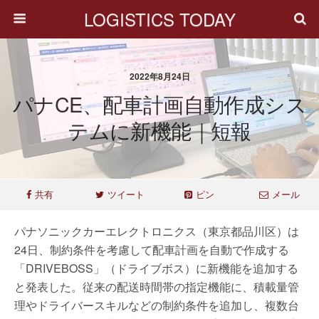
LOGISTICS TODAY
2022年8月24日
パナCE、配車計画自動作成シス
テムに新機能｜短報
共有
ツイート
ピン
メール
パナソニックカーエレクトロニクス（東京都品川区）は
24日、制約条件を考慮して配車計画を自動で作成する
「DRIVEBOSS」（ドライブボス）に新機能を追加する
と発表した。従来の配送時間帯の指定機能に、積載量管
理やドライバースキルなどの制約条件を追加し、複数台