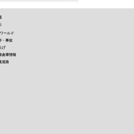
題
報
Pワールド
件・事故
上げ
着倉庫情報
速道路