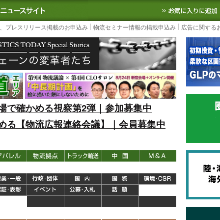
S TODAY｜国内最大の物流ニュースサイト
3PL, SCMなど国内外の最新の物流
、プレスリリース掲載のお申込み
物流セミナー情報の掲載申込み
広告に関する
場で確かめる視察第2弾｜参加募集中
める【物流広報連絡会議】｜会員募集中