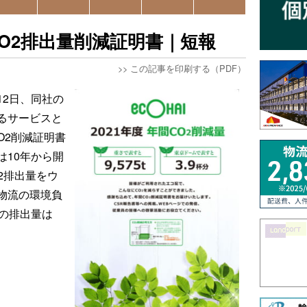
O2排出量削減証明書｜短報
>>
この記事を印刷する（PDF）
12日、同社の
るサービスと
O2削減証明書
は10年から開
2排出量をウ
物流の環境負
度の排出量は