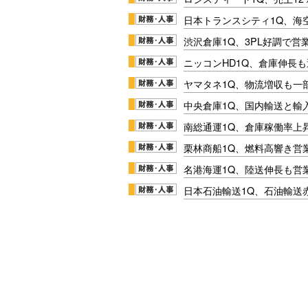
日本トランスシティ1Q、海
渋沢倉庫1Q、3PL好調で営
ニッコンHD1Q、倉庫伸長
ヤマタネ1Q、物流増収も一
中央倉庫1Q、国内輸送と輸
南総通運1Q、倉庫稼働率上
栗林商船1Q、燃料高響き営
名港海運1Q、陸送伸長も営業
日本石油輸送1Q、石油輸送