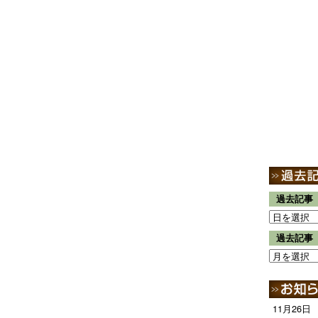
過去記事
過去記事
11月26日