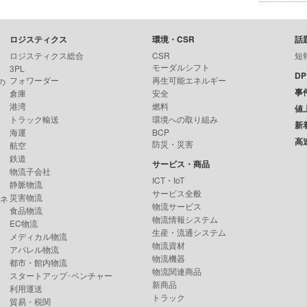
ロジスティクス
環境・CSR
話
ロジスティクス総合
CSR
短
モーダルシフト
3PL
D
フォワーダー
再生可能エネルギー
の
事
倉庫
安全
港湾
燃料
値
トラック輸送
環境への取り組み
新
海運
BCP
高
防災・災害
航空
鉄道
サービス・商品
物流子会社
ICT・IoT
静脈物流
サービス全般
災害物流
ンネ
物流サービス
食品物流
物流情報システム
EC物流
生産・流通システム
メディカル物流
物流資材
アパレル物流
物流機器
都市・館内物流
物流関連商品
スタートアップ･ベンチャー
新商品
利用運送
トラック
貿易・税関