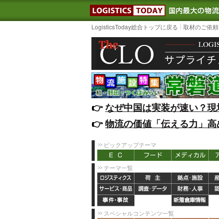
LOGISTIC
LogisticsToday総合トップに戻る
取材のご依頼
👉️
なぜ中国は実装が速い？現
👉️
物流の価値「伝える力」高
ピックアップテーマ
テーマ一覧
スペシャルコンテンツ一覧