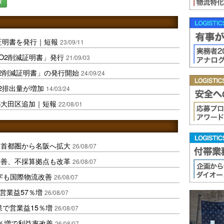
録
証明書を発行｜短報
23/09/11
O2削減証明書」発行
21/09/03
O2削減証明書」の発行開始
24/09/24
2排出量が増加
14/03/24
都大田区追加｜短報
22/08/01
、首都圏から名阪へ拡大
26/08/07
に改善、不採算拠点も改革
26/08/07
字も国際物流改善
26/08/07
営業益57％増
26/08/07
果で営業益15％増
26/08/07
2％増で利益率改善
26/08/07