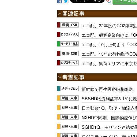
ニュース登
エコ配、22年度のCO2削減
エコ配、顧客企業向けに「C
エコ配、10月上旬より「C
エコ配、13年の荷物単位CO
エコ配、集荷エリアに東京
新幹線で再生医療細胞輸送
SBSHD物流利益率3.1％
日本郵政1Q、郵便・物流赤
NXHD中間期、国際物流伸び
SGHD1Q、モリソン連結効
ロジスティード1Q、売上1