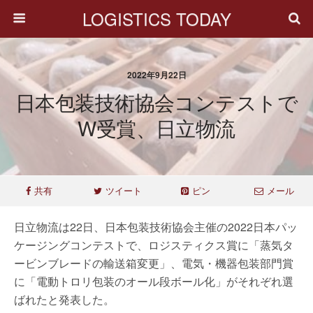
LOGISTICS TODAY
2022年9月22日
日本包装技術協会コンテストで
W受賞、日立物流
共有
ツイート
ピン
メール
日立物流は22日、日本包装技術協会主催の2022日本パッ
ケージングコンテストで、ロジスティクス賞に「蒸気タ
ービンブレードの輸送箱変更」、電気・機器包装部門賞
に「電動トロリ包装のオール段ボール化」がそれぞれ選
ばれたと発表した。