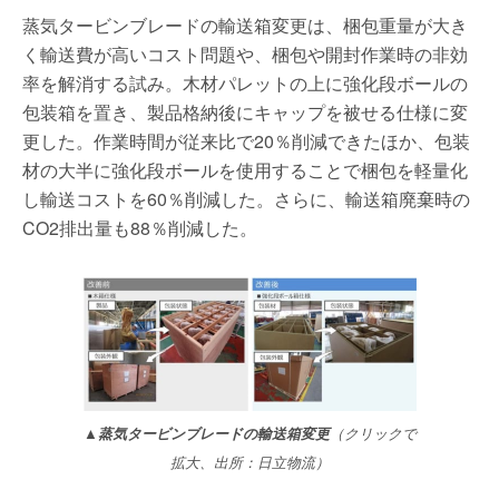
蒸気タービンブレードの輸送箱変更は、梱包重量が大き
く輸送費が高いコスト問題や、梱包や開封作業時の非効
率を解消する試み。木材パレットの上に強化段ボールの
包装箱を置き、製品格納後にキャップを被せる仕様に変
更した。作業時間が従来比で20％削減できたほか、包装
材の大半に強化段ボールを使用することで梱包を軽量化
し輸送コストを60％削減した。さらに、輸送箱廃棄時の
CO2排出量も88％削減した。
▲蒸気タービンブレードの輸送箱変更
（クリックで
拡大、出所：日立物流）