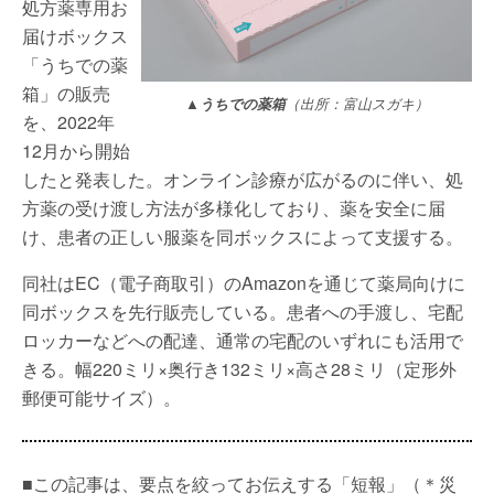
処方薬専用お
届けボックス
「うちでの薬
箱」の販売
▲うちでの薬箱
（出所：富山スガキ）
を、2022年
12月から開始
したと発表した。オンライン診療が広がるのに伴い、処
方薬の受け渡し方法が多様化しており、薬を安全に届
け、患者の正しい服薬を同ボックスによって支援する。
同社はEC（電子商取引）のAmazonを通じて薬局向けに
同ボックスを先行販売している。患者への手渡し、宅配
ロッカーなどへの配達、通常の宅配のいずれにも活用で
きる。幅220ミリ×奥行き132ミリ×高さ28ミリ（定形外
郵便可能サイズ）。
■この記事は、要点を絞ってお伝えする「短報」（＊災