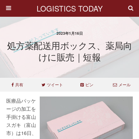
LOGISTICS TODAY
2023年1月16日
処方薬配送用ボックス、薬局向
けに販売｜短報
共有
ツイート
ピン
メール
医療品パッケ
ージの加工を
手掛ける富山
スガキ（富山
市）は16日、